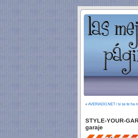
«
AVERIADO.NET / si se te ha rot
STYLE-YOUR-GARAG
garaje