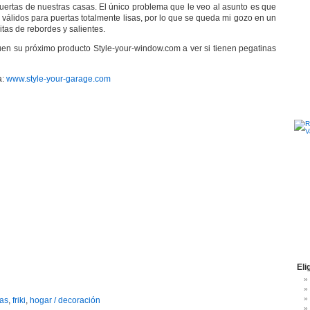
uertas de nuestras casas. El único problema que le veo al asunto es que
 válidos para puertas totalmente lisas, por lo que se queda mi gozo en un
itas de rebordes y salientes.
en su próximo producto Style-your-window.com a ver si tienen pegatinas
a:
www.style-your-garage.com
Eli
as
,
friki
,
hogar / decoración