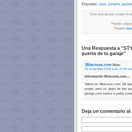
Etiquetas:
casa
,
compra
,
garaje
Este artículo fue creado el 
Puedes seguir 
Puedes
deja
Una Respuesta a “ST
puerta de tu garaje”
Bitacoras.com
Dice:
30 noviembre 2009 a las 12:03 p
Información Bitacoras.com…
Valora en Bitacoras.com: Sé que
propio, pero no dejes de leer p
garage.com vamos a poder comp
Deja un comentario al 