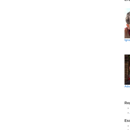
Igna
Ado
Reg
Es