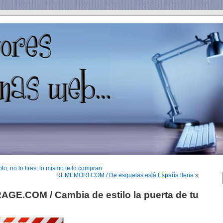
o, no lo tires, lo mismo te lo compran
REMEMORI.COM / De esquelas está España llena
»
E.COM / Cambia de estilo la puerta de tu