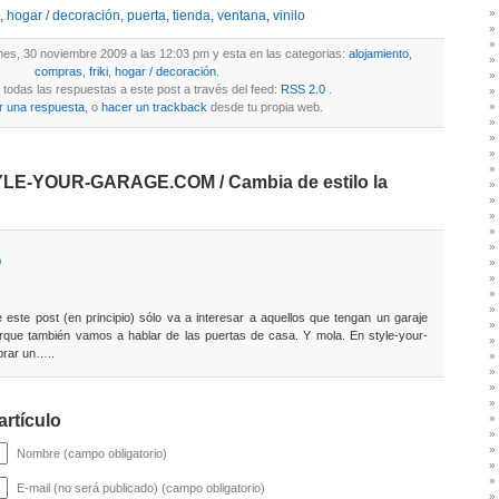
,
hogar / decoración
,
puerta
,
tienda
,
ventana
,
vinilo
lunes, 30 noviembre 2009 a las 12:03 pm y esta en las categorias:
alojamiento
,
compras
,
friki
,
hogar / decoración
.
todas las respuestas a este post a través del feed:
RSS 2.0
.
r una respuesta
, o
hacer un trackback
desde tu propia web.
YLE-YOUR-GARAGE.COM / Cambia de estilo la
m
 este post (en principio) sólo va a interesar a aquellos que tengan un garaje
orque también vamos a hablar de las puertas de casa. Y mola. En style-your-
rar un…..
artículo
Nombre (campo obligatorio)
E-mail (no será publicado) (campo obligatorio)