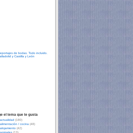
ge el tema que te gusta
actualidad
(180)
alimentación / cocina
(48)
alojamiento
(42)
animales
(13)