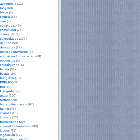
astronomía
(13)
blog
(68)
breve
(4)
ciencia
(51)
cine
(39)
compras
(149)
comunidad
(71)
cultura
(181)
curiosidades
(152)
deporte
(59)
descargas
(78)
dibujos / animación
(43)
educación / universidad
(60)
encuestas
(1)
estadísticas
(16)
familia
(61)
fiestas
(24)
fotografía
(70)
FRELICO
(3)
friki
(69)
Geografía
(20)
gratis
(200)
historia
(20)
hogar / decoración
(62)
humor
(43)
idiomas
(13)
infancia
(27)
Instituciones
(20)
internet / informática
(103)
juegos
(75)
legislación
(17)
libros / lenguaje
(30)