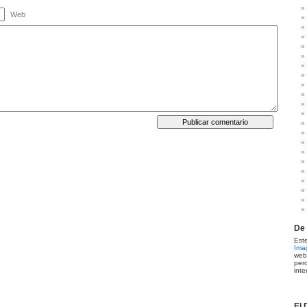
Web
De 
Es
Ima
web
per
inte
El