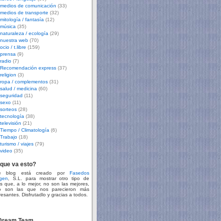
medios de comunicación
(33)
medios de transporte
(32)
mitología / fantasía
(12)
música
(35)
naturaleza / ecología
(29)
nuestra web
(70)
ocio / t.libre
(159)
prensa
(9)
radio
(7)
Recomendación express
(37)
religion
(3)
ropa / complementos
(31)
salud / medicina
(60)
seguridad
(11)
sexo
(11)
sorteos
(28)
tecnología
(38)
televisión
(21)
Tiempo / Climatología
(6)
Trabajo
(18)
turismo / viajes
(79)
video
(35)
que va esto?
te blog está creado por
Fasedos
gen
, S.L. para mostrar otro tipo de
s que, a lo mejor, no son las mejores,
o son las que nos parecieron más
resantes. Disfrutadlo y gracias a todos.
 Dream Team