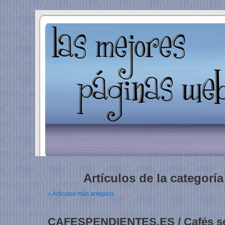
Artículos de la categorí
« Artículos más antiguos
CAFESPENDIENTES.ES / Cafés so