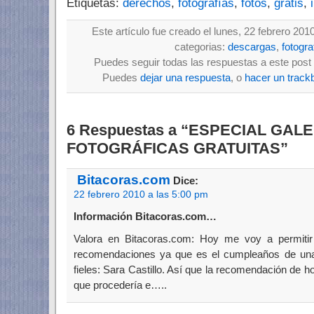
Etiquetas:
derechos
,
fotografías
,
fotos
,
gratis
,
Este artículo fue creado el lunes, 22 febrero 201
categorias:
descargas
,
fotogra
Puedes seguir todas las respuestas a este post 
Puedes
dejar una respuesta
, o
hacer un track
6 Respuestas a “ESPECIAL GAL
FOTOGRÁFICAS GRATUITAS”
Bitacoras.com
Dice:
22 febrero 2010 a las 5:00 pm
Información Bitacoras.com…
Valora en Bitacoras.com: Hoy me voy a permitir
recomendaciones ya que es el cumpleaños de un
fieles: Sara Castillo. Así que la recomendación de h
que procedería e…..