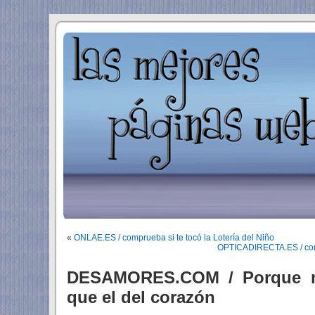
«
ONLAE.ES / comprueba si te tocó la Lotería del Niño
OPTICADIRECTA.ES / com
DESAMORES.COM / Porque n
que el del corazón