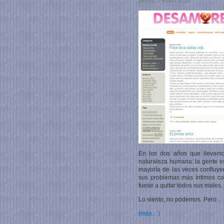
jueves, 7 enero 2010
En los dos años que llevam
naturaleza humana: la gente es
mayoría de las veces confluyen
sus problemas más íntimos co
fuese a quitar todos sus males.
Lo siento, no podemos. Pero…
(más…)