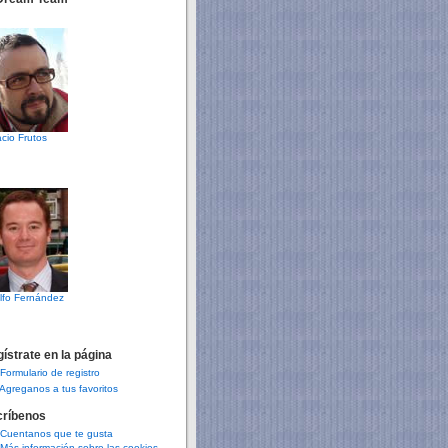
cio Frutos
lfo Fernández
ístrate en la página
Formulario de registro
Agreganos a tus favoritos
críbenos
Cuentanos que te gusta
Más información sobre las cookies