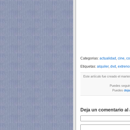
Categorias:
actualidad
,
cine
,
c
Etiquetas:
alquiler
,
dvd
,
extreno
Este artículo fue creado el marte
Puedes seguir 
Puedes
deja
Deja un comentario al 