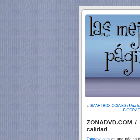
«
SMARTBOX.COM/ES / Una form
BIOGRAFIA
ZONADVD.COM / S
calidad
Zonadvd.com
es una página d