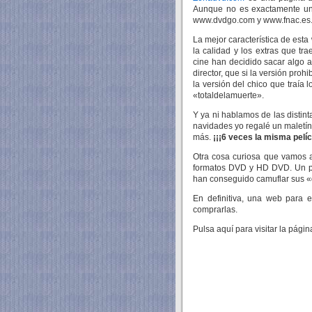
Aunque no es exactamente una 
www.dvdgo.com y www.fnac.es
La mejor característica de est
la calidad y los extras que t
cine han decidido sacar algo a
director, que si la versión prohi
la versión del chico que traía l
«totaldelamuerte».
Y ya ni hablamos de las distint
navidades yo regalé un maletín
más.
¡¡¡6 veces la misma pelíc
Otra cosa curiosa que vamos a
formatos DVD y HD DVD. Un pr
han conseguido camuflar sus «d
En definitiva, una web para 
comprarlas.
Pulsa aquí para visitar la págin