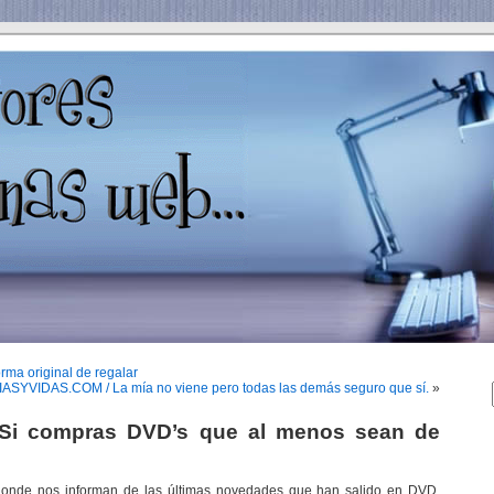
a original de regalar
SYVIDAS.COM / La mía no viene pero todas las demás seguro que sí.
»
i compras DVD’s que al menos sean de
onde nos informan de las últimas novedades que han salido en DVD.