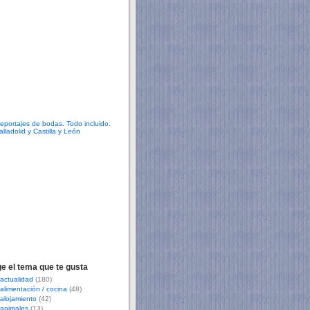
ge el tema que te gusta
actualidad
(180)
alimentación / cocina
(48)
alojamiento
(42)
animales
(13)