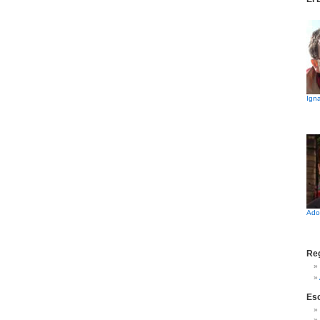
Igna
Ado
Reg
Es