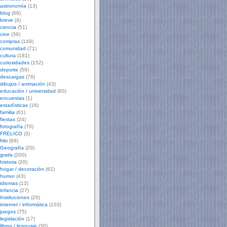
astronomía
(13)
blog
(68)
breve
(4)
ciencia
(51)
cine
(39)
compras
(149)
comunidad
(71)
cultura
(181)
curiosidades
(152)
deporte
(59)
descargas
(78)
dibujos / animación
(43)
educación / universidad
(60)
encuestas
(1)
estadísticas
(16)
familia
(61)
fiestas
(24)
fotografía
(70)
FRELICO
(3)
friki
(69)
Geografía
(20)
gratis
(200)
historia
(20)
hogar / decoración
(62)
humor
(43)
idiomas
(13)
infancia
(27)
Instituciones
(20)
internet / informática
(103)
juegos
(75)
legislación
(17)
libros / lenguaje
(30)