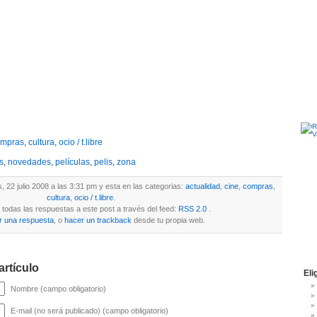
ompras
,
cultura
,
ocio / t.libre
s
,
novedades
,
películas
,
pelis
,
zona
s, 22 julio 2008 a las 3:31 pm y esta en las categorias:
actualidad
,
cine
,
compras
,
cultura
,
ocio / t.libre
.
todas las respuestas a este post a través del feed:
RSS 2.0
.
r una respuesta
, o
hacer un trackback
desde tu propia web.
artículo
Eli
Nombre (campo obligatorio)
E-mail (no será publicado) (campo obligatorio)