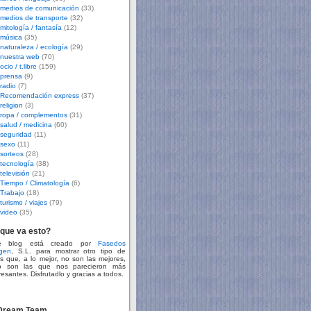
medios de comunicación
(33)
medios de transporte
(32)
mitología / fantasía
(12)
música
(35)
naturaleza / ecología
(29)
nuestra web
(70)
ocio / t.libre
(159)
prensa
(9)
radio
(7)
Recomendación express
(37)
religion
(3)
ropa / complementos
(31)
salud / medicina
(60)
seguridad
(11)
sexo
(11)
sorteos
(28)
tecnología
(38)
televisión
(21)
Tiempo / Climatología
(6)
Trabajo
(18)
turismo / viajes
(79)
video
(35)
que va esto?
te blog está creado por
Fasedos
gen
, S.L. para mostrar otro tipo de
s que, a lo mejor, no son las mejores,
o son las que nos parecieron más
resantes. Disfrutadlo y gracias a todos.
 Dream Team