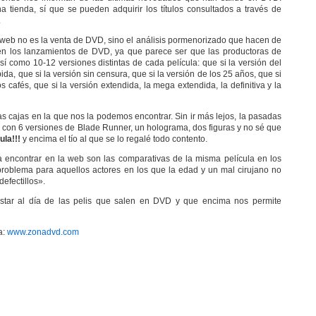
tienda, sí que se pueden adquirir los títulos consultados a través de
.
a web no es la venta de DVD, sino el análisis pormenorizado que hacen de
raen los lanzamientos de DVD, ya que parece ser que las productoras de
sí como 10-12 versiones distintas de cada película: que si la versión del
bida, que si la versión sin censura, que si la versión de los 25 años, que si
os cafés, que si la versión extendida, la mega extendida, la definitiva y la
as cajas en la que nos la podemos encontrar. Sin ir más lejos, la pasadas
 con 6 versiones de Blade Runner, un holograma, dos figuras y no sé que
ula!!!
y encima el tío al que se lo regalé todo contento.
 encontrar en la web son las comparativas de la misma película en los
oblema para aquellos actores en los que la edad y un mal cirujano no
efectillos».
estar al día de las pelis que salen en DVD y que encima nos permite
a:
www.zonadvd.com