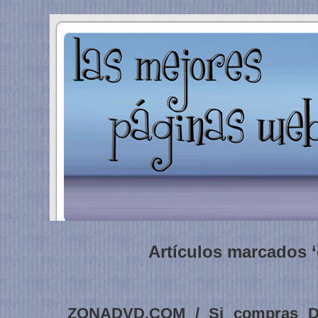
Artículos marcados ‘
ZONADVD.COM / Si compras D