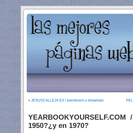
«
JESUSCALLEJA.ES / aventurero y showman
PEL
YEARBOOKYOURSELF.COM / 
1950?¿y en 1970?