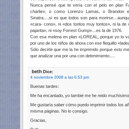
Nunca pensé que te vería con el pelo en plan Fa
charlie», o como Lorenzo Lamas, o Brandon en
Sinatra….si es que todos son para morirse…aunque 
«cara- cono», ni «dos tontos muy tontos», ni la de
pajarita», ni «soy Forrest Gump»…es la de 1976.
Con esa melena en plan «LOREAL, porque yo lo va
por uno de los niños de ahora con ese flequillo «la
Sólo decirte que me la he imprimido porque esto m
que analizar una por una con detenimiento….
beth
Dice:
4 noviembre 2008 a las 6:53 pm
Buenas tardes:
Me ha encantado, yo tambié me he reido muchísimo
Me gustaría saber cómo puedo imprimir todos los año
misma páginas. No lo consigo.
Gracias,