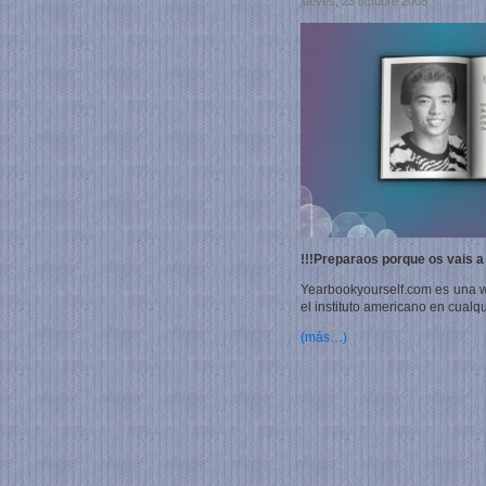
jueves, 23 octubre 2008
!!!Preparaos porque os vais a d
Yearbookyourself.com es una 
el instituto americano en cual
(más…)