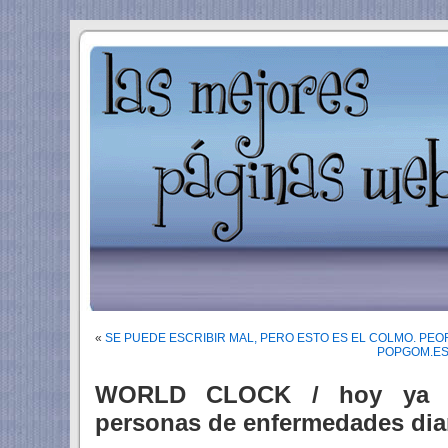
«
SE PUEDE ESCRIBIR MAL, PERO ESTO ES EL COLMO. PEOR 
POPGOM.ES /
WORLD CLOCK / hoy ya h
personas de enfermedades dia