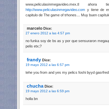
www,peliculasinmegavideo.mex.tl aho
http://www.peliculasinmegavideo.com
y tiene de es
capitulo de The game of trhones… Muy buen capítul
marcelo
Dice:
27 enero 2012 a las 4:57 pm
no funka soy de bs as y por que sensuraron megaup
pelis etx;?
frandy
Dice:
19 mayo 2012 a las 6:57 pm
tehe you from and yes my pelics foshi byyd gasrfre
chucha
Dice:
19 mayo 2012 a las 6:59 pm
holla bn