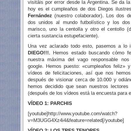
visitáis por error desde la Argentina. Se da l
hoy es el cumpleaños de dos Diegos ilustre
Fernández
(nuestro colaborador). Los dos d
dos unidos al mundo futbolístico y los d
marisco, uno la centolla y otro el centollo 
cierta sustancia estupefaciente).
Una vez aclarado todo esto, pasemos a lo 
DIEGO!!!.
Hemos estado buscando cómo felic
nuestra máxima del vago responsable nos 
google. Hemos puesto: «cumpleaños feliz» y
vídeos de felicitaciones, así que nos hemo
después de visionar cerca de 10.000 y odián
hemos decidido que sean nuestros lectores lo
(después de los vídeos está la encuesta para el
VÍDEO 1: PARCHIS
[youtube]http://www.youtube.com/watch?
v=M3UGG4Xz4i4&feature=related[/youtube]
VÍDEO 2: LOS TRES TENORES