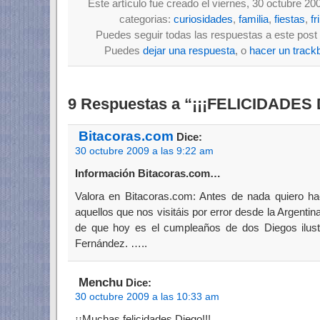
Este artículo fue creado el viernes, 30 octubre 20
categorias:
curiosidades
,
familia
,
fiestas
,
fr
Puedes seguir todas las respuestas a este post 
Puedes
dejar una respuesta
, o
hacer un track
9 Respuestas a “¡¡¡FELICIDADES 
Bitacoras.com
Dice:
30 octubre 2009 a las 9:22 am
Información Bitacoras.com…
Valora en Bitacoras.com: Antes de nada quiero ha
aquellos que nos visitáis por error desde la Argentin
de que hoy es el cumpleaños de dos Diegos ilus
Fernández. …..
Menchu
Dice:
30 octubre 2009 a las 10:33 am
¡¡Muchas felicidades Diego!!!