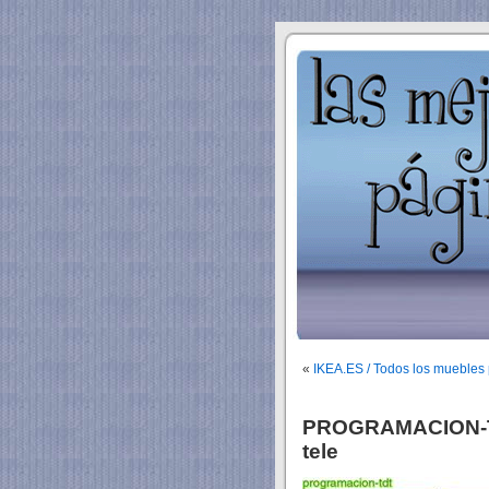
«
IKEA.ES / Todos los muebles 
PROGRAMACION-TD
tele