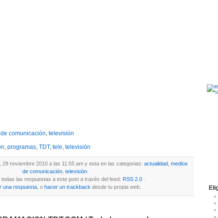
 de comunicación
,
televisión
ón
,
programas
,
TDT
,
tele
,
televisión
s, 29 noviembre 2010 a las 11:55 am y esta en las categorias:
actualidad
,
medios
de comunicación
,
televisión
.
todas las respuestas a este post a través del feed:
RSS 2.0
.
r una respuesta
, o
hacer un trackback
desde tu propia web.
Eli