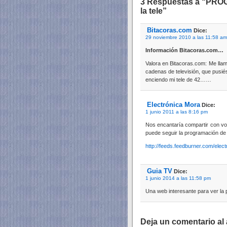
3 Respuestas a “PRO
la tele”
Bitacoras.com
Dice:
29 noviembre 2010 a las 11:58 am
Información Bitacoras.com…
Valora en Bitacoras.com: Me lla
cadenas de televisión, que pusié
enciendo mi tele de 42……
Electrónica Mora
Dice:
1 junio 2011 a las 8:16 pm
Nos encantaría compartir con vos
puede seguir la programación d
http://feeds.feedburner.com/ele
Guia TV
Dice:
1 junio 2014 a las 11:58 pm
Una web interesante para ver la 
Deja un comentario al 