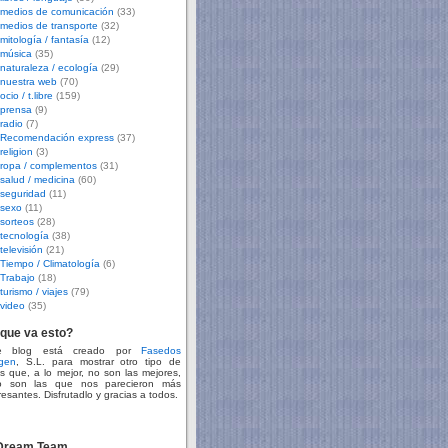
medios de comunicación
(33)
medios de transporte
(32)
mitología / fantasía
(12)
música
(35)
naturaleza / ecología
(29)
nuestra web
(70)
ocio / t.libre
(159)
prensa
(9)
radio
(7)
Recomendación express
(37)
religion
(3)
ropa / complementos
(31)
salud / medicina
(60)
seguridad
(11)
sexo
(11)
sorteos
(28)
tecnología
(38)
televisión
(21)
Tiempo / Climatología
(6)
Trabajo
(18)
turismo / viajes
(79)
video
(35)
que va esto?
te blog está creado por
Fasedos
gen
, S.L. para mostrar otro tipo de
s que, a lo mejor, no son las mejores,
o son las que nos parecieron más
resantes. Disfrutadlo y gracias a todos.
 Dream Team