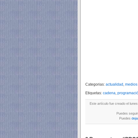
Categorias:
actualidad
,
medios
Etiquetas:
cadena
,
programaci
Este artículo fue creado el lune
Puedes seguir 
Puedes
deja