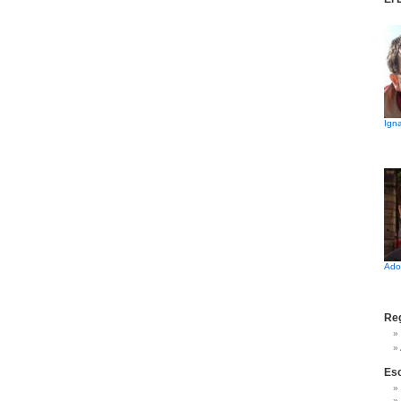
Igna
Ado
Reg
Es