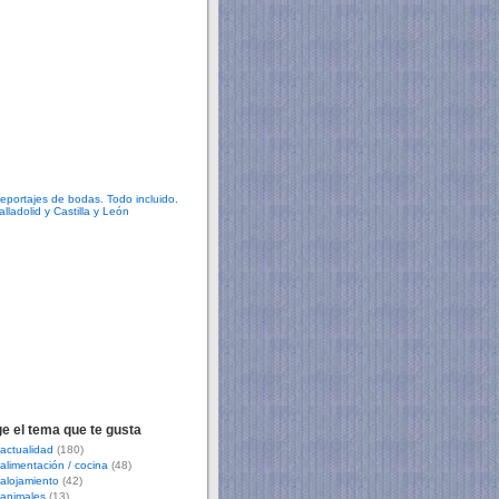
ge el tema que te gusta
actualidad
(180)
alimentación / cocina
(48)
alojamiento
(42)
animales
(13)