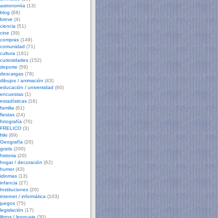
astronomía
(13)
blog
(68)
breve
(4)
ciencia
(51)
cine
(39)
compras
(149)
comunidad
(71)
cultura
(181)
curiosidades
(152)
deporte
(59)
descargas
(78)
dibujos / animación
(43)
educación / universidad
(60)
encuestas
(1)
estadísticas
(16)
familia
(61)
fiestas
(24)
fotografía
(70)
FRELICO
(3)
friki
(69)
Geografía
(20)
gratis
(200)
historia
(20)
hogar / decoración
(62)
humor
(43)
idiomas
(13)
infancia
(27)
Instituciones
(20)
internet / informática
(103)
juegos
(75)
legislación
(17)
libros / lenguaje
(30)