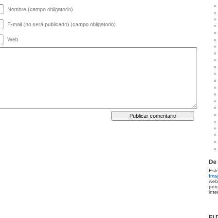
Nombre (campo obligatorio)
E-mail (no será publicado) (campo obligatorio)
Web
De 
Es
Ima
web
per
inte
El