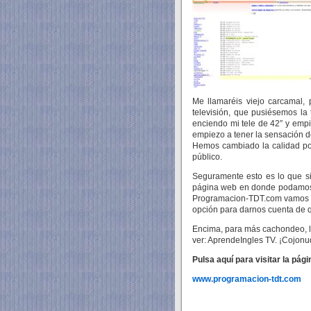
Me llamaréis viejo carcamal,
televisión, que pusiésemos la 
enciendo mi tele de 42″ y empi
empiezo a tener la sensación d
Hemos cambiado la calidad por
público.
Seguramente esto es lo que s
página web en donde podamos v
Programacion-TDT.com vamos a
opción para darnos cuenta de q
Encima, para más cachondeo, l
ver: AprendeIngles TV. ¡Cojonu
Pulsa aquí para visitar la pá
www.programacion-tdt.com