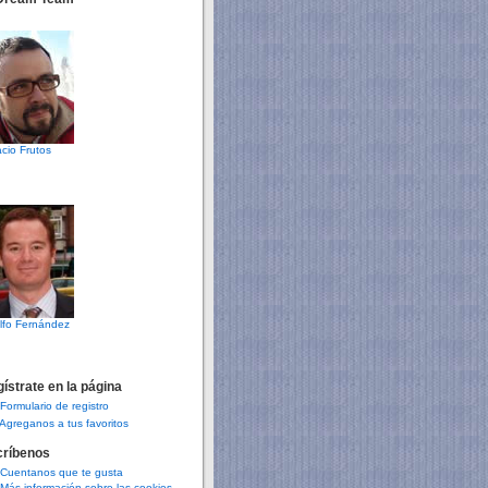
cio Frutos
lfo Fernández
ístrate en la página
Formulario de registro
Agreganos a tus favoritos
críbenos
Cuentanos que te gusta
Más información sobre las cookies