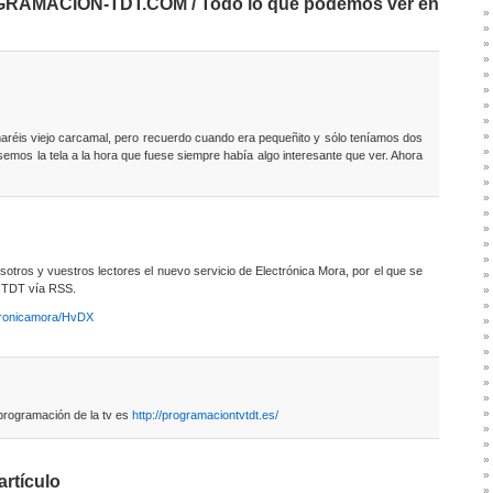
GRAMACION-TDT.COM / Todo lo que podemos ver en
maréis viejo carcamal, pero recuerdo cuando era pequeñito y sólo teníamos dos
semos la tela a la hora que fuese siempre había algo interesante que ver. Ahora
otros y vuestros lectores el nuevo servicio de Electrónica Mora, por el que se
e TDT vía RSS.
ctronicamora/HvDX
programación de la tv es
http://programaciontvtdt.es/
artículo