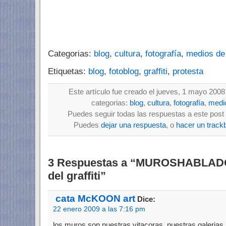
Categorias:
blog
,
cultura
,
fotografía
,
medios de
Etiquetas:
blog
,
fotoblog
,
graffiti
,
protesta
Este artículo fue creado el jueves, 1 mayo 2008
categorias:
blog
,
cultura
,
fotografía
,
medi
Puedes seguir todas las respuestas a este post 
Puedes
dejar una respuesta
, o
hacer un track
3 Respuestas a “MUROSHABLADOS
del graffiti”
cata McKOON art
Dice:
22 enero 2009 a las 7:16 pm
los muros son nuestras vitacoras, nuestras galerias