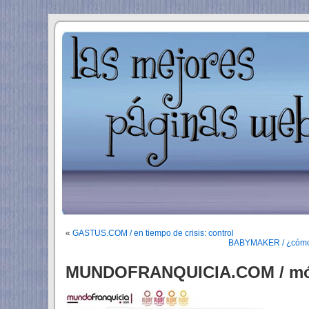
«
GASTUS.COM / en tiempo de crisis: control
BABYMAKER / ¿cómo s
MUNDOFRANQUICIA.COM / món