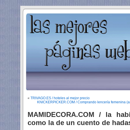
«
TRIVAGO.ES / hoteles al mejor precio
KNICKERPICKER.COM / Comprando lencería femenina (así d
MAMIDECORA.COM / la habit
como la de un cuento de hada