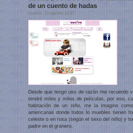
de un cuento de hadas
martes, 10 agosto 2010
Desde que tengo uso de razón me recuerdo vi
tendré miles y miles de películas, por eso, c
habitación de un niño, me la imagino com
americanas donde todos lo muebles tienen for
celeste o en rosa (según el sexo del niño) y 
padre en el granero.