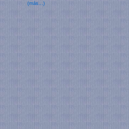
(más…)