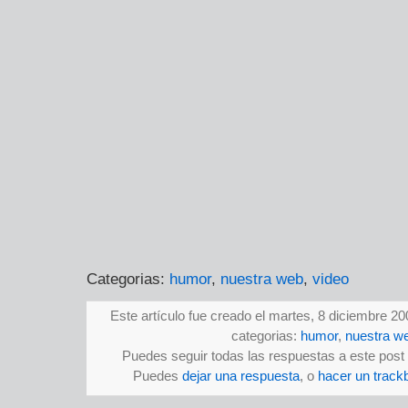
Categorias:
humor
,
nuestra web
,
video
Este artículo fue creado el martes, 8 diciembre 20
categorias:
humor
,
nuestra w
Puedes seguir todas las respuestas a este post 
Puedes
dejar una respuesta
, o
hacer un track