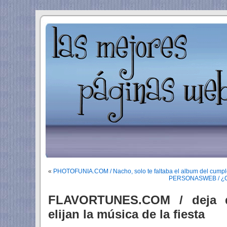
«
PHOTOFUNIA.COM / Nacho, solo te faltaba el album del cump
PERSONASWEB / ¿Cóm
FLAVORTUNES.COM / deja q
elijan la música de la fiesta