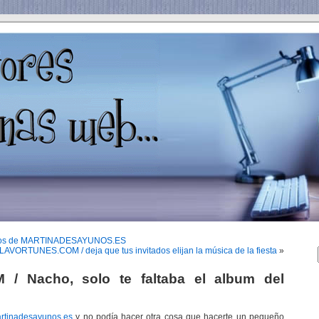
unos de MARTINADESAYUNOS.ES
LAVORTUNES.COM / deja que tus invitados elijan la música de la fiesta
»
/ Nacho, solo te faltaba el album del
rtinadesayunos.es
y no podía hacer otra cosa que hacerte un pequeño