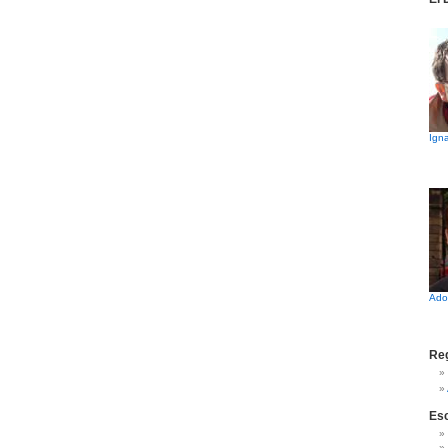
Igna
Ado
Reg
Es