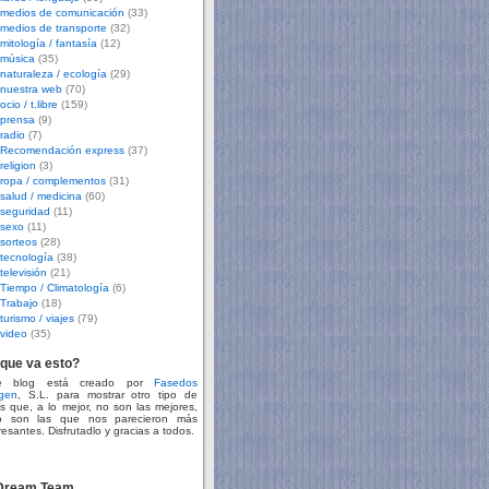
medios de comunicación
(33)
medios de transporte
(32)
mitología / fantasía
(12)
música
(35)
naturaleza / ecología
(29)
nuestra web
(70)
ocio / t.libre
(159)
prensa
(9)
radio
(7)
Recomendación express
(37)
religion
(3)
ropa / complementos
(31)
salud / medicina
(60)
seguridad
(11)
sexo
(11)
sorteos
(28)
tecnología
(38)
televisión
(21)
Tiempo / Climatología
(6)
Trabajo
(18)
turismo / viajes
(79)
video
(35)
que va esto?
te blog está creado por
Fasedos
gen
, S.L. para mostrar otro tipo de
s que, a lo mejor, no son las mejores,
o son las que nos parecieron más
resantes. Disfrutadlo y gracias a todos.
 Dream Team