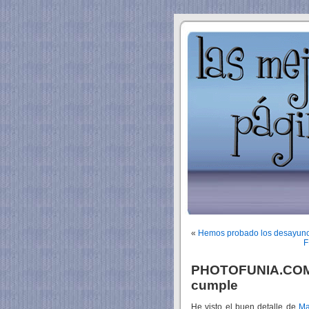
«
Hemos probado los desay
F
PHOTOFUNIA.COM 
cumple
He visto el buen detalle de
Ma