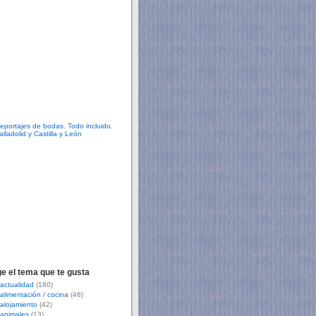
ge el tema que te gusta
actualidad
(180)
alimentación / cocina
(48)
alojamiento
(42)
animales
(13)