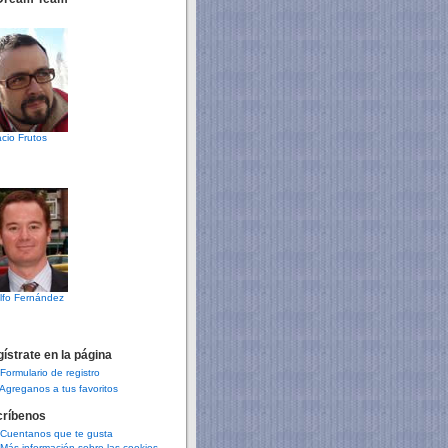
cio Frutos
lfo Fernández
ístrate en la página
Formulario de registro
Agreganos a tus favoritos
críbenos
Cuentanos que te gusta
Más información sobre las cookies