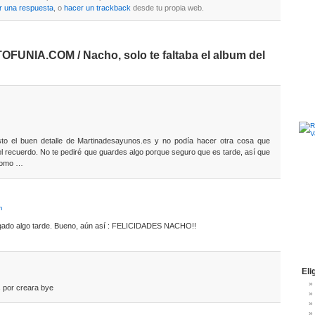
r una respuesta
, o
hacer un trackback
desde tu propia web.
FUNIA.COM / Nacho, solo te faltaba el album del
sto el buen detalle de Martinadesayunos.es y no podía hacer otra cosa que
l recuerdo. No te pediré que guardes algo porque seguro que es tarde, así que
 como …
m
llegado algo tarde. Bueno, aún así : FELICIDADES NACHO!!
Eli
s por creara bye