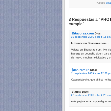
Puedes
deja
3 Respuestas a “PHOTO
cumple”
Bitacoras.com
Dice:
10 septiembre 2009 a las 5:16 pm
Información Bitacoras.com…
Valora en Bitacoras.com: He vi
hacerte un pequeño album para e
de nuevo muchas felicidades y
juan ramon
Dice:
11 septiembre 2009 a las 12:30 p
Caguenlaleche, que al final he 
vianna
Dice:
22 septiembre 2009 a las 2:28 am
esta pagina esta muy jevi gracia