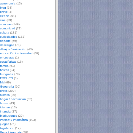
astronomía
(13)
blog
(68)
breve
(4)
ciencia
(51)
cine
(39)
compras
(149)
comunidad
(71)
cultura
(181)
curiosidades
(152)
deporte
(59)
descargas
(78)
dibujos / animación
(43)
educación / universidad
(60)
encuestas
(1)
estadísticas
(16)
familia
(61)
fiestas
(24)
fotografía
(70)
FRELICO
(3)
friki
(69)
Geografía
(20)
gratis
(200)
historia
(20)
hogar / decoración
(62)
humor
(43)
idiomas
(13)
infancia
(27)
Instituciones
(20)
internet / informática
(103)
juegos
(75)
legislación
(17)
libros / lenguaje
(30)