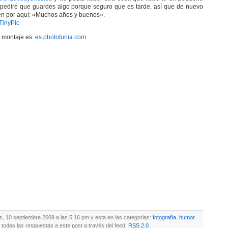
 pediré que guardes algo porque seguro que es tarde, así que de nuevo
en por aquí: «Muchos años y buenos».
l montaje es:
es.photofunia.com
es, 10 septiembre 2009 a las 5:16 pm y esta en las categorias:
fotografía
,
humor
.
todas las respuestas a este post a través del feed:
RSS 2.0
.