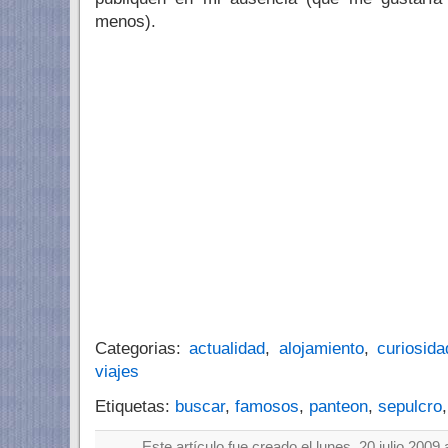
menos).
Categorias:
actualidad
,
alojamiento
,
curiosid
viajes
Etiquetas:
buscar
,
famosos
,
panteon
,
sepulcro
Este artículo fue creado el lunes, 20 julio 2009