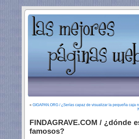
«
GIGAPAN.ORG / ¿Serías capaz de visualizar la pequeña caja ro
FINDAGRAVE.COM / ¿dónde est
famosos?