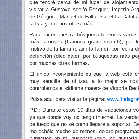
que tendré cerca de mi lugar de alojamient
visitar a Gustavo Adolfo Bécquer, Imperio Arg
de Góngora, Manuel de Falla, Isabel La Católi
la Isla y muchos otros más.
Para hacer nuestra búsqueda tenemos varias 
más famosos (Famous grave search), por loca
motivo de la fama (claim to fame), por fecha d
defunción (died date), por búsquedas más po
por muchas otras formas.
El único inconveniente es que la web está e
muy sencilla de utilizar, a lo mejor se no
controlamos el «idioma mater» de Victoria Be
Pulsa aquí para visitar la página:
www.findagr
P.D.: Durante estos 10 días de vacaciones vo
ya que donde voy no tengo internet. La verd
de fuego que no sé como llegaré a soportar. D
me echéis mucho de menos, dejaré programad
publiquen en mi ausencia (que me gustaría