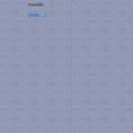
mundo.
(más…)