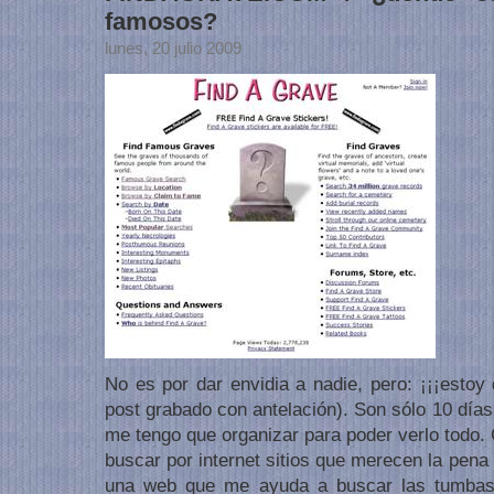
famosos?
lunes, 20 julio 2009
No es por dar envidia a nadie, pero: ¡¡¡estoy
post grabado con antelación). Son sólo 10 días 
me tengo que organizar para poder verlo todo
buscar por internet sitios que merecen la pena
una web que me ayuda a buscar las tumbas