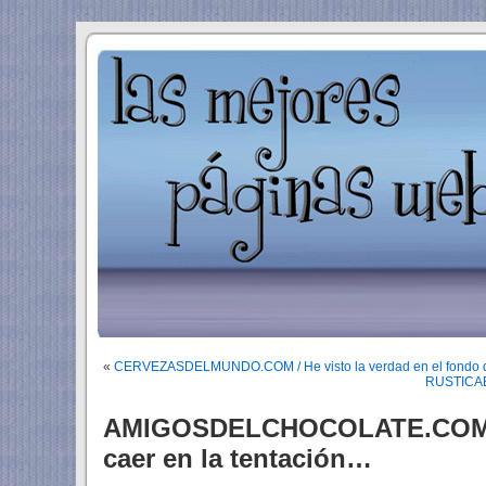
«
CERVEZASDELMUNDO.COM / He visto la verdad en el fondo de
RUSTICAE.
AMIGOSDELCHOCOLATE.COM 
caer en la tentación…