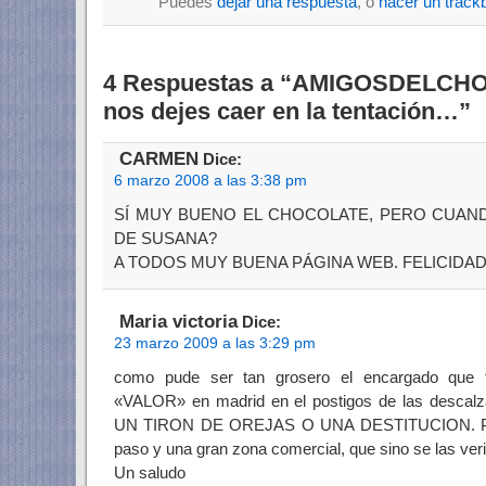
Puedes
dejar una respuesta
, o
hacer un track
4 Respuestas a “AMIGOSDELCH
nos dejes caer en la tentación…”
CARMEN
Dice:
6 marzo 2008 a las 3:38 pm
SÍ MUY BUENO EL CHOCOLATE, PERO CUAND
DE SUSANA?
A TODOS MUY BUENA PÁGINA WEB. FELICIDAD
Maria victoria
Dice:
23 marzo 2009 a las 3:29 pm
como pude ser tan grosero el encargado que ti
«VALOR» en madrid en el postigos de las desca
UN TIRON DE OREJAS O UNA DESTITUCION. Por 
paso y una gran zona comercial, que sino se las ver
Un saludo