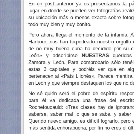
En un post anterior ya os presentamos la p
lugar en donde se pueden ver fotografías reali
su ubicación más o menos exacta sobre fotogra
todo muy bien y muy bonito.
Pero ahora llega el momento de la infamia. A
Harbour, nos han torpedeado nuestro orgullo 
de no muy buena cuna ha decidido por su c
León» y adscribirse
NUESTRAS
queridas 
Zamora y León. Para comprobarlo sólo tenéi
estas 3 capitales y podréis ver que en al
pertenecen al «País Llionés». Parece mentira
en León y que siempre destaquen los que no d
No sé quién será el pobre de espíritu respo
para él va dedicada una frase del escrit
Rochefoucauld: «Tres clases hay de ignoranc
saberse, saber mal lo que se sabe, y saber 
Querido nuevo amigo, es difícil lograrlo, pero 
más sentida enhorabuena, por fin no eres el últ