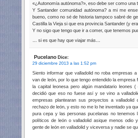
«¿Autonomía autónoma?», eso debe ser como una ton
Y Santander comunidad autónoma? a mi me enseñ
bueno, como no sé de historia tampoco sabré de ge
Castilla la Vieja si que era provincia Santander (y era
Y no sigo que tengo que ir a comer, que tenemos p
… si es que hay que viajar más…
Pucelano
Dice:
29 diciembre 2013 a las 1:52 pm
Siento informar que valladolid no roba empresas a 
van de león, por lo que tengo entendido la empresa f
la capital leonesa pero algún mandatario leones ( 
decidió que eso no fuese así y se vino a valladol
empresas plantearan sus proyectos a valladolid d
rechazo de león, y esto no me lo he inventado ya que
pura cepa y las personas pucelanas no tenemos la
políticos de león o valladolid asique menos odi
gente de león en valladolid y viceversa y nadie se qu