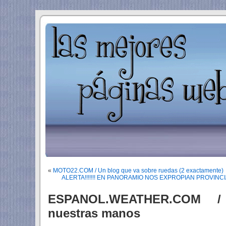
«
MOTO22.COM / Un blog que va sobre ruedas (2 exactamente)
ALERTA!!!!!!! EN PANORAMIO NOS EXPROPIAN PROVIN
ESPANOL.WEATHER.COM /
nuestras manos