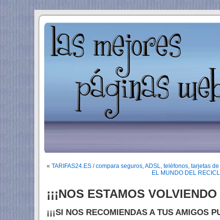
«
TARIFAS24.ES / compara seguros, ADSL, teléfonos, tarjetas de 
EL MUNDO DEL RECICLAJE
¡¡¡NOS ESTAMOS VOLVIENDO 
¡¡¡SI NOS RECOMIENDAS A TUS AMIGOS P