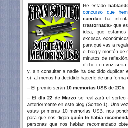
He estado
habland
concurso que hem
cuerda»
ha intent
trastornada»
que es
idea, que estamos
excesos económicos
para qué vas a regal
el blog y montón de 
minutos de reflexión
dicho con voz seria
y, sin consultar a nadie ha decidido duplicar
sí, al menos ha decidido hacerlo de una forma 
– El premio serán
10 memorias USB de 2Gb.
– El
día 22 de Marzo
se realizará el sorteo
anteriormente en este blog (Sorteo 1). Una ve
estas primeras 10 memorias USB, nos pondr
para que nos digan
quién le había recomend
personas que nos habían recomendado obte