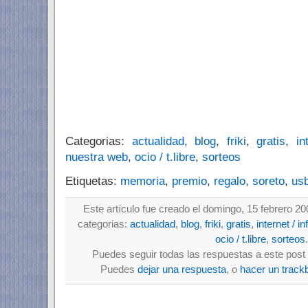
Categorias:
actualidad
,
blog
,
friki
,
gratis
,
in
nuestra web
,
ocio / t.libre
,
sorteos
Etiquetas:
memoria
,
premio
,
regalo
,
soreto
,
us
Este artículo fue creado el domingo, 15 febrero 20
categorias:
actualidad
,
blog
,
friki
,
gratis
,
internet / i
ocio / t.libre
,
sorteos
.
Puedes seguir todas las respuestas a este post 
Puedes
dejar una respuesta
, o
hacer un track