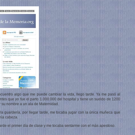
uentro algo que me puede cambiar la vida, llego tarde. Ya me pasó al
antes que yo fue el parto 1.000.000 del hospital y tiene un sueldo de 1200
r su nombre a un ala de Maternidad.
 la guardería, por llegar tarde, me tocaba jugar con la única muñeca que
nía cabeza.
tarde el primer día de clase y me tocaba sentarme con el más apestoso.