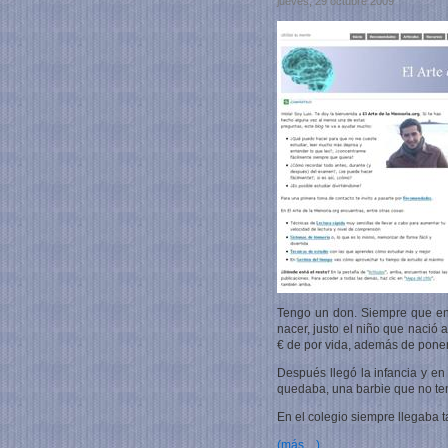
jueves, 29 octubre 2009
Tengo un don. Siempre que enc
nacer, justo el niño que nació 
€ de por vida, además de pone
Después llegó la infancia y en
quedaba, una barbie que no te
En el colegio siempre llegaba 
(más…)