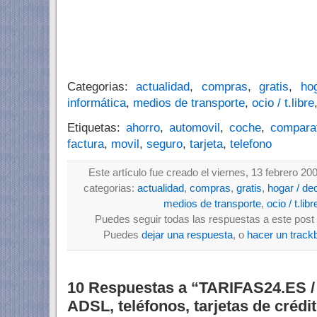
Categorias:
actualidad
,
compras
,
gratis
,
ho
informática
,
medios de transporte
,
ocio / t.libre
Etiquetas:
ahorro
,
automovil
,
coche
,
compara
factura
,
movil
,
seguro
,
tarjeta
,
telefono
Este artículo fue creado el viernes, 13 febrero 20
categorias:
actualidad
,
compras
,
gratis
,
hogar / de
medios de transporte
,
ocio / t.libr
Puedes seguir todas las respuestas a este post 
Puedes
dejar una respuesta
, o
hacer un track
10 Respuestas a “TARIFAS24.ES /
ADSL, teléfonos, tarjetas de crédi