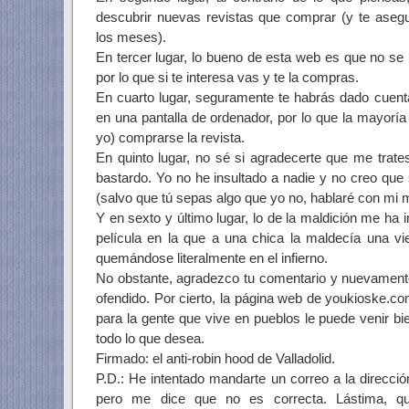
descubrir nuevas revistas que comprar (y te ase
los meses).
En tercer lugar, lo bueno de esta web es que no se
por lo que si te interesa vas y te la compras.
En cuarto lugar, seguramente te habrás dado cuent
en una pantalla de ordenador, por lo que la mayoría 
yo) comprarse la revista.
En quinto lugar, no sé si agradecerte que me trate
bastardo. Yo no he insultado a nadie y no creo que
(salvo que tú sepas algo que yo no, hablaré con mi m
Y en sexto y último lugar, lo de la maldición me ha 
película en la que a una chica la maldecía una vi
quemándose literalmente en el infierno.
No obstante, agradezco tu comentario y nuevamente
ofendido. Por cierto, la página web de youkioske.co
para la gente que vive en pueblos le puede venir 
todo lo que desea.
Firmado: el anti-robin hood de Valladolid.
P.D.: He intentado mandarte un correo a la direcci
pero me dice que no es correcta. Lástima, que