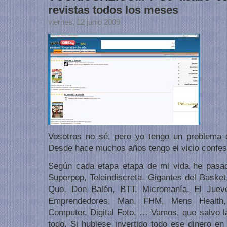
revistas todos los meses
viernes, 12 junio 2009
Vosotros no sé, pero yo tengo un problema 
Desde hace muchos años tengo el vicio confesa
Según cada etapa etapa de mi vida he pasado
Superpop, Teleindiscreta, Gigantes del Basket
Quo, Don Balón, BTT, Micromanía, El Juev
Emprendedores, Man, FHM, Mens Health, 
Computer, Digital Foto, … Vamos, que salvo 
todo. Si hubiese invertido todo ese dinero e