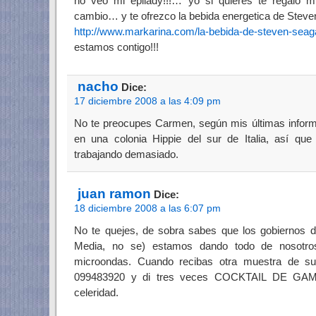
no veo mi epilady!!!… yo si quieres te regalo
cambio… y te ofrezco la bebida energetica de Stev
http://www.markarina.com/la-bebida-de-steven-seaga
estamos contigo!!!
nacho
Dice:
17 diciembre 2008 a las 4:09 pm
No te preocupes Carmen, según mis últimas informa
en una colonia Hippie del sur de Italia, así qu
trabajando demasiado.
juan ramon
Dice:
18 diciembre 2008 a las 6:07 pm
No te quejes, de sobra sabes que los gobiernos 
Media, no se) estamos dando todo de nosotro
microondas. Cuando recibas otra muestra de su
099483920 y di tres veces COCKTAIL DE GA
celeridad.