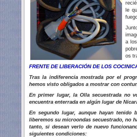
reci
le q
fuego
Junto
imag
a lo
pobr
os tr
FRENTE DE LIBERACIÓN DE LOS COCINICAS
Tras la indiferencia mostrada por el pro
hemos visto obligados a mostrar con contun
En primer lugar, la Olla secuestrada no vo
encuentra enterrada en algún lugar de Nicar
En segundo lugar, aunque hayan tenido b
liberemos su microondas secuestrado, no han
tanto, si desean verlo de nuevo funcionan
siguientes condiciones: