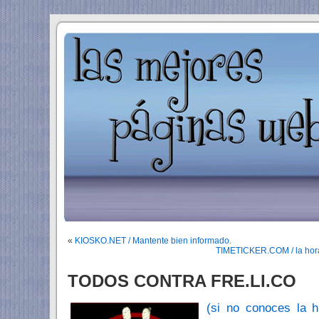
«
KIOSKO.NET / Mantente bien informado.
TIMETICKER.COM / la hora
TODOS CONTRA FRE.LI.CO
(si no conoces la h