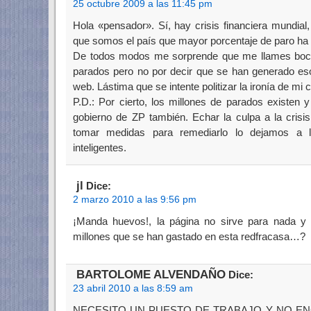
25 octubre 2009 a las 11:45 pm
Hola «pensador». Sí, hay crisis financiera mundial
que somos el país que mayor porcentaje de paro ha 
De todos modos me sorprende que me llames bocaz
parados pero no por decir que se han generado eso
web. Lástima que se intente politizar la ironía de mi 
P.D.: Por cierto, los millones de parados existen 
gobierno de ZP también. Echar la culpa a la crisis
tomar medidas para remediarlo lo dejamos a l
inteligentes.
jl
Dice:
2 marzo 2010 a las 9:56 pm
¡Manda huevos!, la página no sirve para nada 
millones que se han gastado en esta redfracasa…?
BARTOLOME ALVENDAÑO
Dice:
23 abril 2010 a las 8:59 am
NECESITO UN PUESTO DE TRABAJO Y NO E