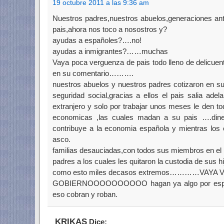
19 octubre 2011 a las 9:36 am
Nuestros padres,nuestros abuelos,generaciones ant
pais,ahora nos toco a nosostros y?
ayudas a españoles?….no!
ayudas a inmigrantes?……muchas
Vaya poca verguenza de pais todo lleno de delicue
en su comentario……….
nuestros abuelos y nuestros padres cotizaron en su d
seguridad social,gracias a ellos el pais salia ade
extranjero y solo por trabajar unos meses le den t
economicas ,las cuales madan a su pais ….din
contribuye a la economia española y mientras los
asco.
familias desauciadas,con todos sus miembros en el 
padres a los cuales les quitaron la custodia de sus 
como esto miles decasos extremos…………VAYA V
GOBIERNOOOOOOOOOO hagan ya algo por españa
eso cobran y roban.
KRIKAS
Dice: