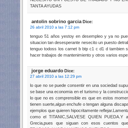
TANTA AYUDAS
antolin sobrino garcia
Dice:
26 abril 2010 a las 7:12 pm
tenguo 51 años yestoy en desempleo y ya no pue
situacion tan desesperante nesecito un puesto detr
tenguo todoss los carnet b btp c1 c d1 d tambien
hacer trabajos de mantenimiento y otros varios esp
jorge eduardo
Dice:
27 abril 2010 a las 12:29 pm
lo que no se puede consentir en una sociedad supu
se base una economia en el turismo y la construcci
lo que no es comprensible es que en estos moment
tienen suerte,algun enchufe o tengan alguna discap
ejemplos que quieren hipocritamente reflejar.Lame
como el TITANIC,SALVESE QUIEN PUEDA.Y a 
Grecia,pues que siguan con esos cuentos 