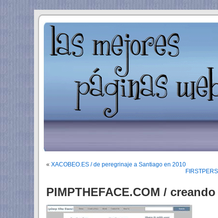
«
XACOBEO.ES / de peregrinaje a Santiago en 2010
FIRSTPERSON
PIMPTHEFACE.COM / creando r