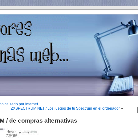
calzado por internet
ZXSPECTRUM.NET / Los juegos de tu Spectrum en el ordenador
»
 de compras alternativas