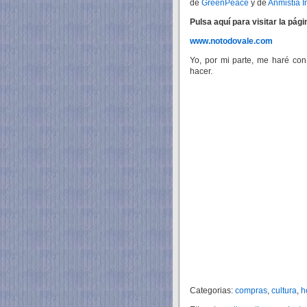
de
GreenPeace
y de
Anmistía I
Pulsa aquí para visitar la pá
www.notodovale.com
Yo, por mi parte, me haré con
hacer.
Categorias:
compras
,
cultura
,
h