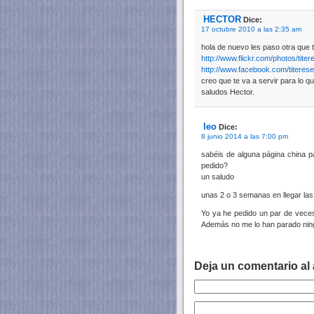
HECTOR
Dice:
17 octubre 2010 a las 2:35 am
hola de nuevo les paso otra que 
http://www.flickr.com/photos/tite
http://www.facebook.com/titeres
creo que te va a servir para lo q
saludos Hector.
leo
Dice:
8 junio 2014 a las 7:00 pm
sabéis de alguna página china 
pedido?
un saludo
unas 2 o 3 semanas en llegar las
Yo ya he pedido un par de vec
Además no me lo han parado nin
Deja un comentario al 