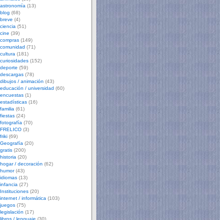
astronomía
(13)
blog
(68)
breve
(4)
ciencia
(51)
cine
(39)
compras
(149)
comunidad
(71)
cultura
(181)
curiosidades
(152)
deporte
(59)
descargas
(78)
dibujos / animación
(43)
educación / universidad
(60)
encuestas
(1)
estadísticas
(16)
familia
(61)
fiestas
(24)
fotografía
(70)
FRELICO
(3)
friki
(69)
Geografía
(20)
gratis
(200)
historia
(20)
hogar / decoración
(62)
humor
(43)
idiomas
(13)
infancia
(27)
Instituciones
(20)
internet / informática
(103)
juegos
(75)
legislación
(17)
libros / lenguaje
(30)