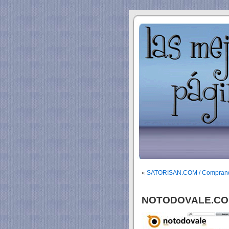
«
SATORISAN.COM / Comprando 
NOTODOVALE.COM /