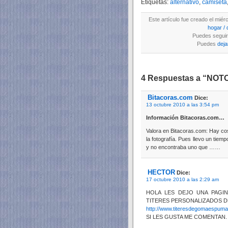
Etiquetas:
alternativo
,
camiseta
Este artículo fue creado el miér
hogar / 
Puedes seguir 
Puedes
deja
4 Respuestas a “NOTO
Bitacoras.com
Dice:
13 octubre 2010 a las 3:54 pm
Información Bitacoras.com…
Valora en Bitacoras.com: Hay co
la fotografía. Pues llevo un tie
y no encontraba uno que ……
HECTOR
Dice:
17 octubre 2010 a las 2:29 am
HOLA LES DEJO UNA PAGIN
TITERES PERSONALIZADOS 
http://www.titeresdegomaespuma
SI LES GUSTA ME COMENTAN. ti