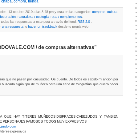
,
chapa
,
compra
,
tienda
coles, 13 octubre 2010 a las 3:48 pm y esta en las categorias:
compras
,
cultura
,
decoración
,
naturaleza / ecología
,
ropa / complementos
.
todas las respuestas a este post a través del feed:
RSS 2.0
.
r una respuesta
, o
hacer un trackback
desde tu propia web.
DOVALE.COM / de compras alternativas”
sas que no pasan por casualidad. Os cuento. De todos es sabido mi afición por
mpo buscado algún tipo de muñeco para una serie de fotografías que quiero hacer
A QUE HAY TITERES MUÑECOS,DISFRACES,CABEZUDOS Y TAMBIEN
DE PERSONAJES FAMOSOS TODOS MUY EXPRESIVOS
.jimdo.com
teresexpresivos