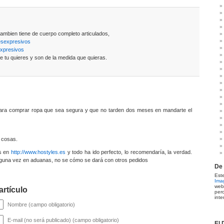
tambien tiene de cuerpo completo articulados,
resexpresivos
expresivos
ue tu quieres y son de la medida que quieras.
para comprar ropa que sea segura y que no tarden dos meses en mandarte el
 cosas.
es en
http://www.hostyles.es
y todo ha ido perfecto, lo recomendaría, la verdad.
guna vez en aduanas, no se cómo se dará con otros pedidos
De 
Es
Ima
web
artículo
per
inte
Nombre (campo obligatorio)
E-mail (no será publicado) (campo obligatorio)
El