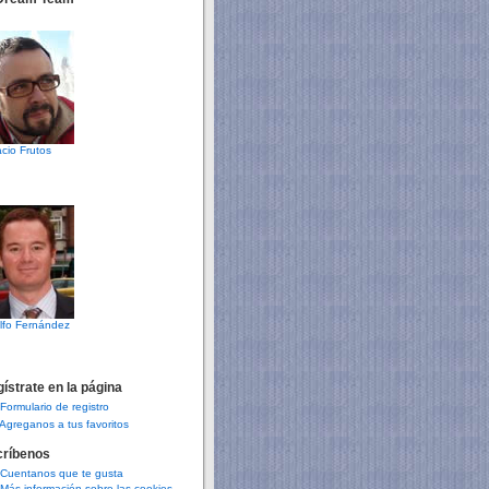
cio Frutos
lfo Fernández
ístrate en la página
Formulario de registro
Agreganos a tus favoritos
críbenos
Cuentanos que te gusta
Más información sobre las cookies