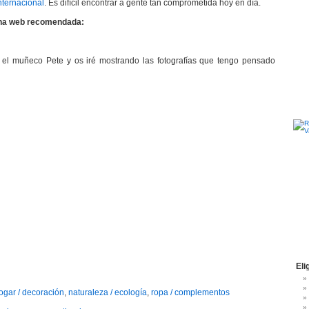
nternacional
. Es difícil encontrar a gente tan comprometida hoy en día.
gina web recomendada:
 el muñeco Pete y os iré mostrando las fotografías que tengo pensado
Eli
ogar / decoración
,
naturaleza / ecología
,
ropa / complementos