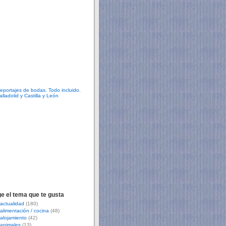
ge el tema que te gusta
actualidad
(180)
alimentación / cocina
(48)
alojamiento
(42)
animales
(13)