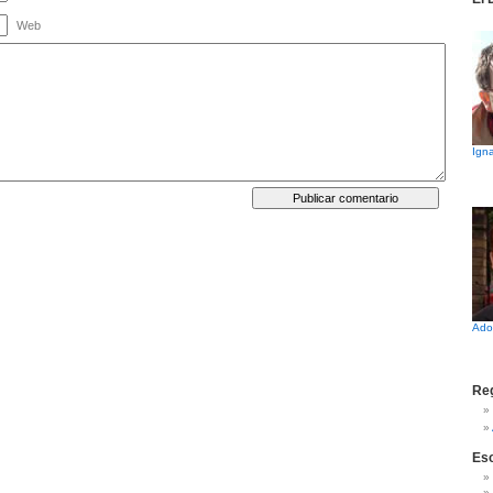
Web
Igna
Ado
Reg
Es