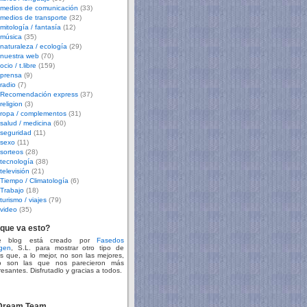
medios de comunicación
(33)
medios de transporte
(32)
mitología / fantasía
(12)
música
(35)
naturaleza / ecología
(29)
nuestra web
(70)
ocio / t.libre
(159)
prensa
(9)
radio
(7)
Recomendación express
(37)
religion
(3)
ropa / complementos
(31)
salud / medicina
(60)
seguridad
(11)
sexo
(11)
sorteos
(28)
tecnología
(38)
televisión
(21)
Tiempo / Climatología
(6)
Trabajo
(18)
turismo / viajes
(79)
video
(35)
que va esto?
te blog está creado por
Fasedos
gen
, S.L. para mostrar otro tipo de
s que, a lo mejor, no son las mejores,
o son las que nos parecieron más
resantes. Disfrutadlo y gracias a todos.
 Dream Team