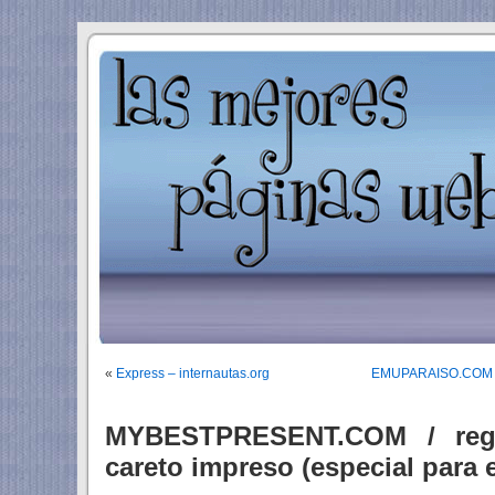
«
Express – internautas.org
EMUPARAISO.COM / 
MYBESTPRESENT.COM / rega
careto impreso (especial para 