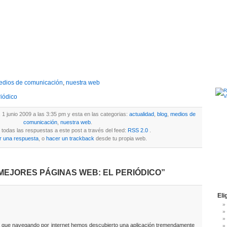
edios de comunicación
,
nuestra web
iódico
, 1 junio 2009 a las 3:35 pm y esta en las categorias:
actualidad
,
blog
,
medios de
comunicación
,
nuestra web
.
todas las respuestas a este post a través del feed:
RSS 2.0
.
r una respuesta
, o
hacer un trackback
desde tu propia web.
S MEJORES PÁGINAS WEB: EL PERIÓDICO”
Eli
a que navegando por internet hemos descubierto una aplicación tremendamente