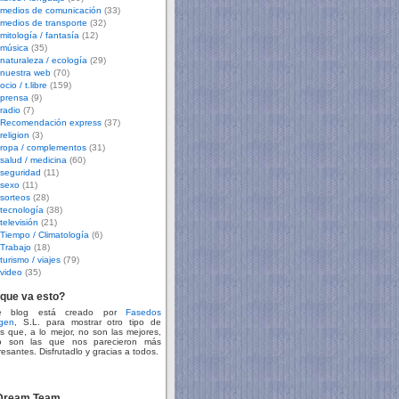
medios de comunicación
(33)
medios de transporte
(32)
mitología / fantasía
(12)
música
(35)
naturaleza / ecología
(29)
nuestra web
(70)
ocio / t.libre
(159)
prensa
(9)
radio
(7)
Recomendación express
(37)
religion
(3)
ropa / complementos
(31)
salud / medicina
(60)
seguridad
(11)
sexo
(11)
sorteos
(28)
tecnología
(38)
televisión
(21)
Tiempo / Climatología
(6)
Trabajo
(18)
turismo / viajes
(79)
video
(35)
que va esto?
te blog está creado por
Fasedos
gen
, S.L. para mostrar otro tipo de
s que, a lo mejor, no son las mejores,
o son las que nos parecieron más
resantes. Disfrutadlo y gracias a todos.
 Dream Team