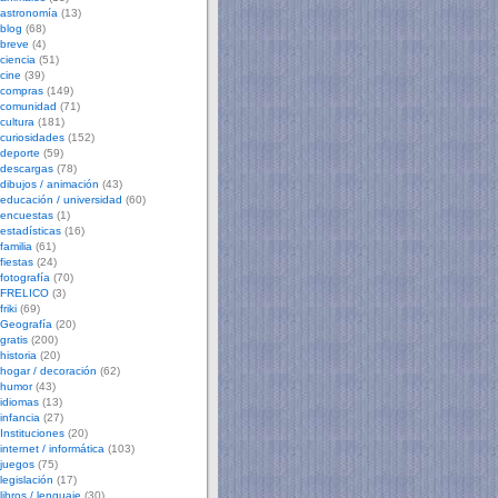
astronomía
(13)
blog
(68)
breve
(4)
ciencia
(51)
cine
(39)
compras
(149)
comunidad
(71)
cultura
(181)
curiosidades
(152)
deporte
(59)
descargas
(78)
dibujos / animación
(43)
educación / universidad
(60)
encuestas
(1)
estadísticas
(16)
familia
(61)
fiestas
(24)
fotografía
(70)
FRELICO
(3)
friki
(69)
Geografía
(20)
gratis
(200)
historia
(20)
hogar / decoración
(62)
humor
(43)
idiomas
(13)
infancia
(27)
Instituciones
(20)
internet / informática
(103)
juegos
(75)
legislación
(17)
libros / lenguaje
(30)