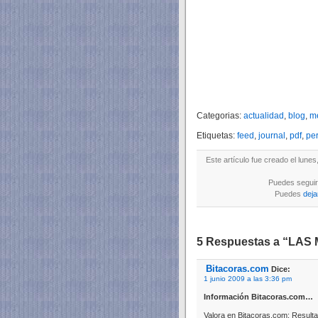
Categorias:
actualidad
,
blog
,
m
Etiquetas:
feed
,
journal
,
pdf
,
per
Este artículo fue creado el lunes
Puedes seguir 
Puedes
deja
5 Respuestas a “LA
Bitacoras.com
Dice:
1 junio 2009 a las 3:36 pm
Información Bitacoras.com…
Valora en Bitacoras.com: Result