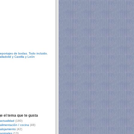
ge el tema que te gusta
actualidad
(180)
alimentación / cocina
(48)
alojamiento
(42)
animales
(13)