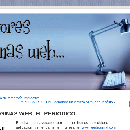
o de fotografía interactiva
CARLOSMESA.COM / echando un vistazo al mundo insólito
»
GINAS WEB: EL PERIÓDICO
Resulta que navegando por internet hemos descubierto una
aplicación tremendamente interesante
www.feedjournal.com