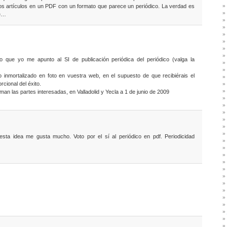
imos artículos en un PDF con un formato que parece un periódico. La verdad es
 e…
lo que yo me apunto al SI de publicación periódica del periódico (valga la
inmortalizado en foto en vuestra web, en el supuesto de que recibiérais el
orcional del éxito.
n las partes interesadas, en Valladolid y Yecla a 1 de junio de 2009
sta idea me gusta mucho. Voto por el sí al periódico en pdf. Periodicidad