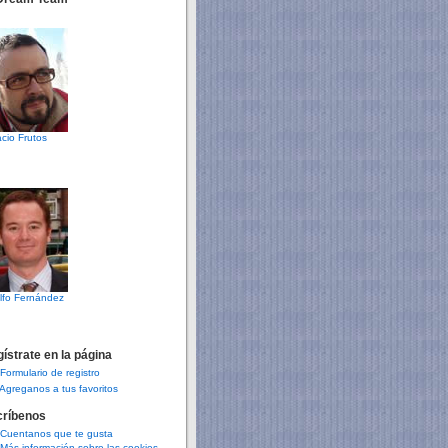
cio Frutos
lfo Fernández
ístrate en la página
Formulario de registro
Agreganos a tus favoritos
críbenos
Cuentanos que te gusta
Más información sobre las cookies