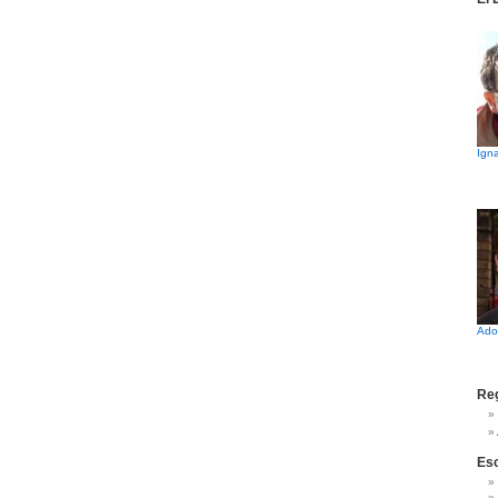
Igna
Ado
Reg
Es