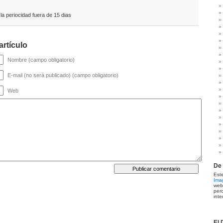
a periocidad fuera de 15 dias
artículo
Nombre (campo obligatorio)
E-mail (no será publicado) (campo obligatorio)
Web
De 
Es
Ima
web
per
inte
El