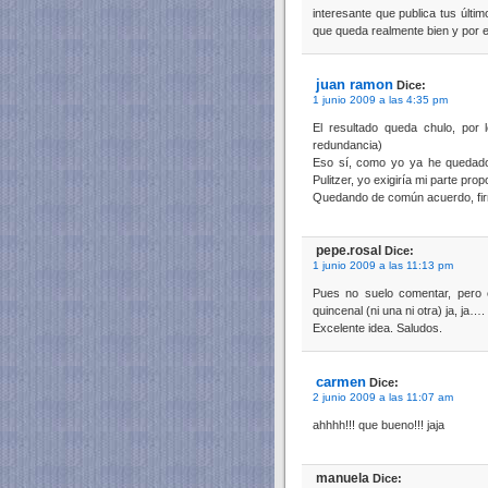
interesante que publica tus últ
que queda realmente bien y por
juan ramon
Dice:
1 junio 2009 a las 4:35 pm
El resultado queda chulo, por 
redundancia)
Eso sí, como yo ya he quedado 
Pulitzer, yo exigiría mi parte prop
Quedando de común acuerdo, firma
pepe.rosal
Dice:
1 junio 2009 a las 11:13 pm
Pues no suelo comentar, pero e
quincenal (ni una ni otra) ja, ja….
Excelente idea. Saludos.
carmen
Dice:
2 junio 2009 a las 11:07 am
ahhhh!!! que bueno!!! jaja
manuela
Dice: