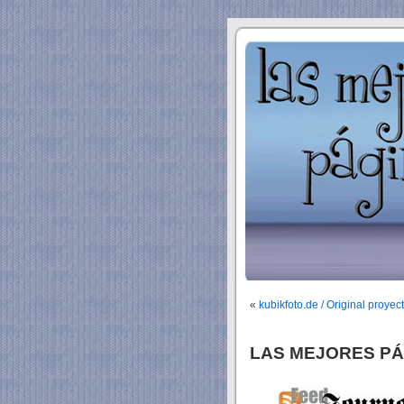
«
kubikfoto.de / Original proyect
LAS MEJORES PÁ