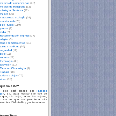
medios de comunicación
(33)
medios de transporte
(32)
mitología / fantasía
(12)
música
(35)
naturaleza / ecología
(29)
nuestra web
(70)
ocio / t.libre
(159)
prensa
(9)
radio
(7)
Recomendación express
(37)
religion
(3)
ropa / complementos
(31)
salud / medicina
(60)
seguridad
(11)
sexo
(11)
sorteos
(28)
tecnología
(38)
televisión
(21)
Tiempo / Climatología
(6)
Trabajo
(18)
turismo / viajes
(79)
video
(35)
que va esto?
te blog está creado por
Fasedos
gen
, S.L. para mostrar otro tipo de
s que, a lo mejor, no son las mejores,
o son las que nos parecieron más
resantes. Disfrutadlo y gracias a todos.
 Dream Team