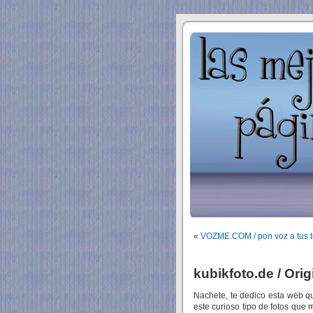
«
VOZME.COM / pon voz a tus t
kubikfoto.de / Orig
Nachete, te dedico esta web q
este curioso tipo de fotos que 