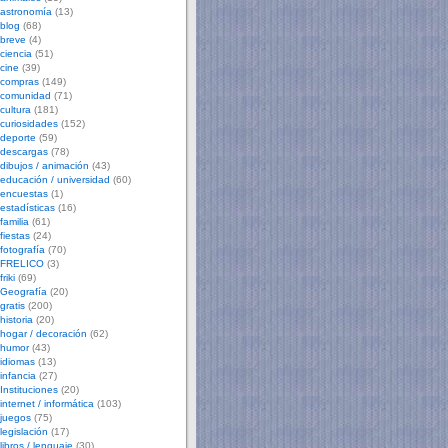
astronomía
(13)
blog
(68)
breve
(4)
ciencia
(51)
cine
(39)
compras
(149)
comunidad
(71)
cultura
(181)
curiosidades
(152)
deporte
(59)
descargas
(78)
dibujos / animación
(43)
educación / universidad
(60)
encuestas
(1)
estadísticas
(16)
familia
(61)
fiestas
(24)
fotografía
(70)
FRELICO
(3)
friki
(69)
Geografía
(20)
gratis
(200)
historia
(20)
hogar / decoración
(62)
humor
(43)
idiomas
(13)
infancia
(27)
Instituciones
(20)
internet / informática
(103)
juegos
(75)
legislación
(17)
libros / lenguaje
(30)