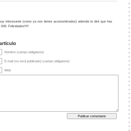
uy interesante (como ya nos tienes acostumbrados) además te diré que has
500. Felicidades!!!!!
artículo
Nombre (campo obligatorio)
E-mail (no será publicado) (campo obligatorio)
Web