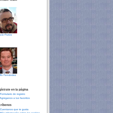
cio Frutos
lfo Fernández
ístrate en la página
Formulario de registro
Agreganos a tus favoritos
críbenos
Cuentanos que te gusta
Más información sobre las cookies