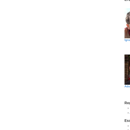
Igna
Ado
Reg
Es