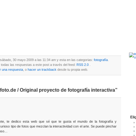
l sábado, 30 mayo 2009 a las 11:34 am y esta en las categorias:
fotografía
.
todas las respuestas a este post a través del feed:
RSS 2.0
.
r una respuesta
, o
hacer un trackback
desde tu propia web.
oto.de / Original proyecto de fotografía interactiva”
Eli
ete, te dedico esta web que sé que te gusta el mundo de la fotografía y
ioso tipo de fotos que mezclan la interactividad con el arte. Se puede pinchar
inso…