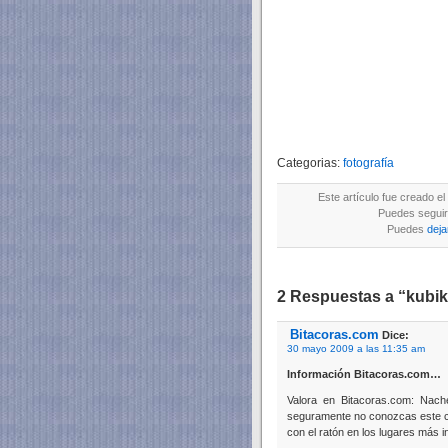
Categorias:
fotografía
Este artículo fue creado e
Puedes seguir 
Puedes
deja
2 Respuestas a “kubikf
Bitacoras.com
Dice:
30 mayo 2009 a las 11:35 am
Información Bitacoras.com…
Valora en Bitacoras.com: Nach
seguramente no conozcas este cur
con el ratón en los lugares más 