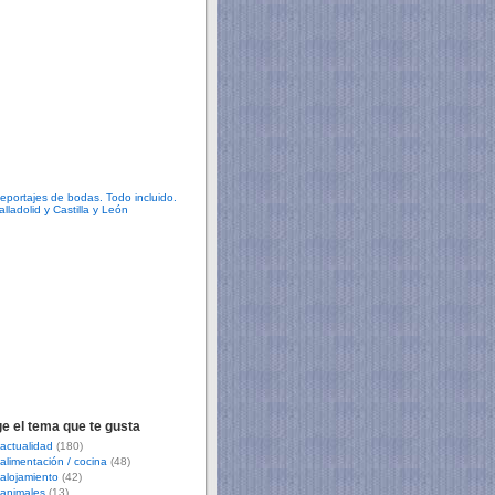
ge el tema que te gusta
actualidad
(180)
alimentación / cocina
(48)
alojamiento
(42)
animales
(13)