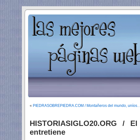
«
PIEDRASOBREPIEDRA.COM / Montañeros del mundo, uníos…
HISTORIASIGLO20.ORG / El
entretiene