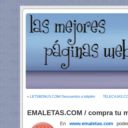
«
LETSBONUS.COM/ Descuentos a tutiplén
TELECAJAS.COM 
EMALETAS.COM / compra tu mal
En
www.emaletas.com
podem