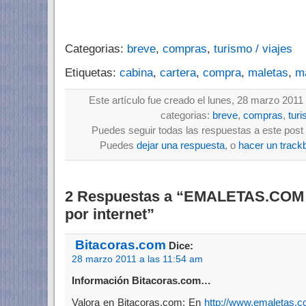
Categorias:
breve
,
compras
,
turismo / viajes
Etiquetas:
cabina
,
cartera
,
compra
,
maletas
,
ma
Este artículo fue creado el lunes, 28 marzo 2011
categorias:
breve
,
compras
,
turi
Puedes seguir todas las respuestas a este post 
Puedes
dejar una respuesta
, o
hacer un track
2 Respuestas a “EMALETAS.COM /
por internet”
Bitacoras.com
Dice:
28 marzo 2011 a las 11:54 am
Información Bitacoras.com…
Valora en Bitacoras.com: En
http://www.emaletas.