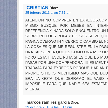
CRISTIAN
Dice:
25 febrero 2011 a las 7:31 am
ATENCION NO COMPREN EN EXREGOS.COM
MISMO BUSQUE POR MESES EN INTERN
REFERENCIA Y NADA SOLO ENCUENTRO UN
SOBRE RELOJES ROPA Y BOLSOS SE VE QUE
PAGINA OVERWOTH Y CERRO O CAMBIO EL N
LA COSA ES QUE ME REGUISTRE EN LA PAG
UNA TAL SOPHIA QUE ES COMO UNA ASESOR
FORO ESTA HIJA DE PUTA SI ES QUE ES MU
PASAR POR UNA COMPRADORA !!!!! ES MENTI
TRABAJA PARA EXREGOS PORQUE HARIAN 
PROPIO SITIO :S MUCHISIMO MAS QUE DU
ERA LA GOTA QUE DERRAMO EL VASO 
IMPOSIBLE PARA QUE NADIE SEA ESTAFA
MIERDA
marcos ramirez garcia
Dice:
29 octubre 2013 a las 5:17 pm