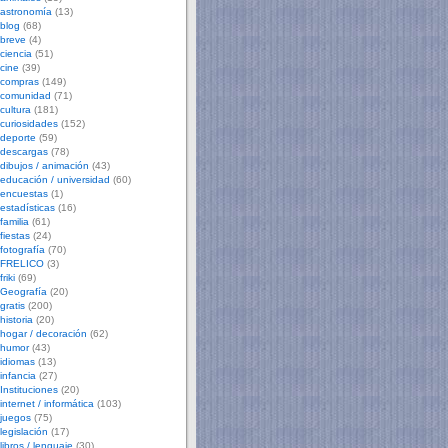
astronomía
(13)
blog
(68)
breve
(4)
ciencia
(51)
cine
(39)
compras
(149)
comunidad
(71)
cultura
(181)
curiosidades
(152)
deporte
(59)
descargas
(78)
dibujos / animación
(43)
educación / universidad
(60)
encuestas
(1)
estadísticas
(16)
familia
(61)
fiestas
(24)
fotografía
(70)
FRELICO
(3)
friki
(69)
Geografía
(20)
gratis
(200)
historia
(20)
hogar / decoración
(62)
humor
(43)
idiomas
(13)
infancia
(27)
Instituciones
(20)
internet / informática
(103)
juegos
(75)
legislación
(17)
libros / lenguaje
(30)