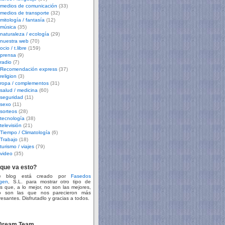
medios de comunicación
(33)
medios de transporte
(32)
mitología / fantasía
(12)
música
(35)
naturaleza / ecología
(29)
nuestra web
(70)
ocio / t.libre
(159)
prensa
(9)
radio
(7)
Recomendación express
(37)
religion
(3)
ropa / complementos
(31)
salud / medicina
(60)
seguridad
(11)
sexo
(11)
sorteos
(28)
tecnología
(38)
televisión
(21)
Tiempo / Climatología
(6)
Trabajo
(18)
turismo / viajes
(79)
video
(35)
que va esto?
te blog está creado por
Fasedos
gen
, S.L. para mostrar otro tipo de
s que, a lo mejor, no son las mejores,
o son las que nos parecieron más
resantes. Disfrutadlo y gracias a todos.
 Dream Team