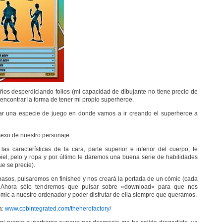
os desperdiciando folios (mi capacidad de dibujante no tiene precio de
encontrar la forma de tener mi propio superheroe.
r una especie de juego en donde vamos a ir creando el superheroe a
sexo de nuestro personaje.
s características de la cara, parte superior e inferior del cuerpo, le
iel, pelo y ropa y por último le daremos una buena serie de habilidades
e se precie).
asos, pulsaremos en finished y nos creará la portada de un cómic (cada
 Ahora sólo tendremos que pulsar sobre «download» para que nos
mic a nuestro ordenador y poder disfrutar de ella siempre que queramos.
a:
www.cpbintegrated.com/theherofactory/