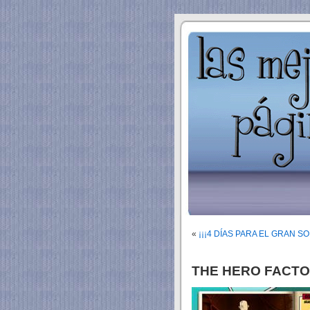
«
¡¡¡4 DÍAS PARA EL GRAN SO
THE HERO FACTORY