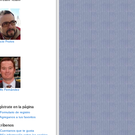
cio Frutos
lfo Fernández
ístrate en la página
Formulario de registro
Agreganos a tus favoritos
críbenos
Cuentanos que te gusta
Más información sobre las cookies