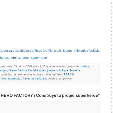
es
,
descargas
,
dibujos / animación
,
friki
,
gratis
,
juegos
,
mitología / fantasía
heroe
,
heroina
,
juego
,
superheroe
l miércoles, 18 marzo 2009 a las 9:47 am y esta en las categorias:
cultura
,
argas
,
dibujos / animación
,
friki
,
gratis
,
juegos
,
mitología / fantasía
.
todas las respuestas a este post a través del feed:
RSS 2.0
.
r una respuesta
, o
hacer un trackback
desde tu propia web.
 HERO FACTORY / Construye tu propio superheroe”