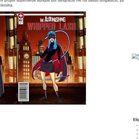
 mi propio superheroe aunque por desgracia me ha salido drogadicto, ya
heroína.
Eli