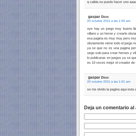
q calida no puedo hacer uno aaa
gaspar
Dice:
20 octubre 2011 a las 1:00 am
oye hay un juego muy bueno lla
villano y un heroe y crearlo obv
esa pagina es muy muy pero muy
obviamente viene todo el juego n
ya se que no es una pagina pero
uego solo para crear heroes y vi
lo publicaras en juegos ya se qu
es 10 veces mejor el creador de h
gaspar
Dice:
20 octubre 2011 a las 1:01 am
se me olvido la pagina aqui esta 
Deja un comentario al 