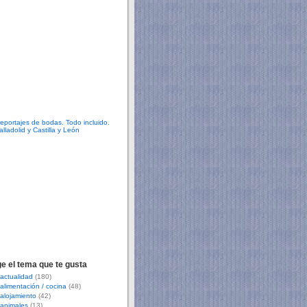
ge el tema que te gusta
actualidad
(180)
alimentación / cocina
(48)
alojamiento
(42)
animales
(13)