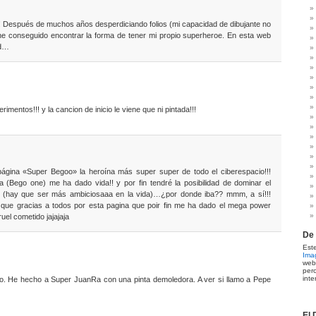
n! Después de muchos años desperdiciando folios (mi capacidad de dibujante no
 he conseguido encontrar la forma de tener mi propio superheroe. En esta web
 d…
mentos!!! y la cancion de inicio le viene que ni pintada!!!
página «Super Begoo» la heroína más super super de todo el ciberespacio!!!
a (Bego one) me ha dado vida!! y por fin tendré la posibilidad de dominar el
(hay que ser más ambiciosaaa en la vida)…¿por donde iba?? mmm, a sí!!!
 que gracias a todos por esta pagina que poir fin me ha dado el mega power
ruel cometido jajajaja
De 
Es
Ima
web
per
inte
. He hecho a Super JuanRa con una pinta demoledora. A ver si llamo a Pepe
El