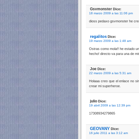
Gsvmonster
Dice:
18 marzo 2009 a las 11:06 pm
dioss pedaxo gsvmonster he cr
regalitos
Dice:
19 marzo 2009 a las 1:48 am
Ostras como mola!! he estado un
hecho! directo va para una de m
Joe
Dice:
22 marzo 2009 a las 5:31 am
Holaaa creo que el enlace no si
crear mi superheroe.
julio
Dice:
19 abril 2009 a las 12:39 pm
17308934279865
GEOVANY
Dice:
16 julio 2011 a las 3:12 am