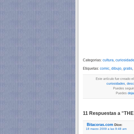
Categorias:
cultura
,
curiosidad
Etiquetas:
comic
,
dibujo
,
gratis
,
Este artículo fue creado e
curiosidades
,
desc
Puedes seguir 
Puedes
deja
11 Respuestas a “THE
Bitacoras.com
Dice:
18 marzo 2009 a las 9:48 am