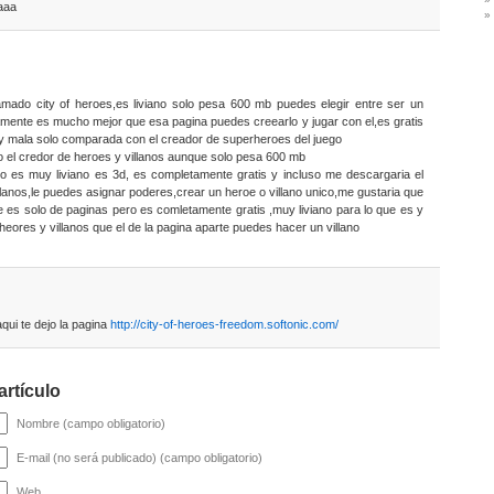
aaa
mado city of heroes,es liviano solo pesa 600 mb puedes elegir entre ser un
iamente es mucho mejor que esa pagina puedes creearlo y jugar con el,es gratis
 mala solo comparada con el creador de superheroes del juego
o el credor de heroes y villanos aunque solo pesa 600 mb
 es muy liviano es 3d, es completamente gratis y incluso me descargaria el
llanos,le puedes asignar poderes,crear un heroe o villano unico,me gustaria que
e es solo de paginas pero es comletamente gratis ,muy liviano para lo que es y
eores y villanos que el de la pagina aparte puedes hacer un villano
aqui te dejo la pagina
http://city-of-heroes-freedom.softonic.com/
artículo
Nombre (campo obligatorio)
E-mail (no será publicado) (campo obligatorio)
Web