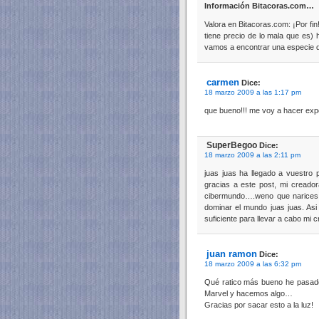
Información Bitacoras.com…
Valora en Bitacoras.com: ¡Por fi
tiene precio de lo mala que es)
vamos a encontrar una especie
carmen
Dice:
18 marzo 2009 a las 1:17 pm
que bueno!!! me voy a hacer experi
SuperBegoo
Dice:
18 marzo 2009 a las 2:11 pm
juas juas ha llegado a vuestro 
gracias a este post, mi creador
cibermundo….weno que narices 
dominar el mundo juas juas. Asi
suficiente para llevar a cabo mi c
juan ramon
Dice:
18 marzo 2009 a las 6:32 pm
Qué ratico más bueno he pasado
Marvel y hacemos algo…
Gracias por sacar esto a la luz!