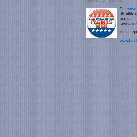
miércoles, 30 marzo 2011
En
www.f
divertido
personaje,
juegos qu
Pulsa aqu
www.foddy