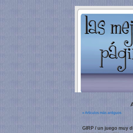
A
« Artículos más antiguos
GIRP / un juego muy div