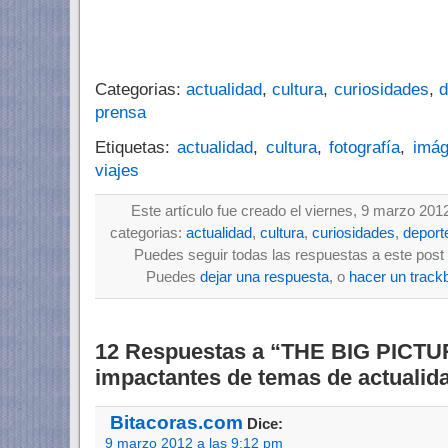
Categorias:
actualidad
,
cultura
,
curiosidades
,
d
prensa
Etiquetas:
actualidad
,
cultura
,
fotografía
,
imá
viajes
Este artículo fue creado el viernes, 9 marzo 201
categorias:
actualidad
,
cultura
,
curiosidades
,
deport
Puedes seguir todas las respuestas a este post 
Puedes
dejar una respuesta
, o
hacer un track
12 Respuestas a “THE BIG PICTUR
impactantes de temas de actualid
Bitacoras.com
Dice:
9 marzo 2012 a las 9:12 pm