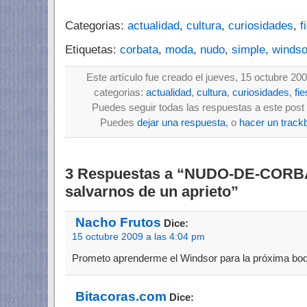
Categorias:
actualidad
,
cultura
,
curiosidades
,
f
Etiquetas:
corbata
,
moda
,
nudo
,
simple
,
windso
Este artículo fue creado el jueves, 15 octubre 200
categorias:
actualidad
,
cultura
,
curiosidades
,
fi
Puedes seguir todas las respuestas a este post 
Puedes
dejar una respuesta
, o
hacer un track
3 Respuestas a “NUDO-DE-CORB
salvarnos de un aprieto”
Nacho Frutos
Dice:
15 octubre 2009 a las 4:04 pm
Prometo aprenderme el Windsor para la próxima bod
Bitacoras.com
Dice: