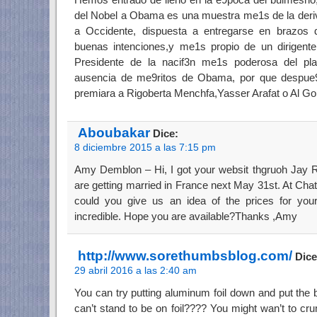
del Nobel a Obama es una muestra me1s de la der
a Occidente, dispuesta a entregarse en brazos d
buenas intenciones,y me1s propio de un dirigente 
Presidente de la nacif3n me1s poderosa del pla
ausencia de me9ritos de Obama, por que despue
premiara a Rigoberta Menchfa,Yasser Arafat o Al Go
Aboubakar
Dice:
8 diciembre 2015 a las 7:15 pm
Amy Demblon – Hi, I got your websit thgruoh Jay R
are getting married in France next May 31st. At Ch
could you give us an idea of the prices for your
incredible. Hope you are available?Thanks ,Amy
http://www.sorethumbsblog.com/
Dice
29 abril 2016 a las 2:40 am
You can try putting aluminum foil down and put the b
can’t stand to be on foil???? You might wan’t to cru