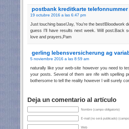
postbank kreditkarte telefonnummer
19 octubre 2016 a las 6:47 pm
Just touching base!Jay, You’re the best!Bloodwork 
guess I’ll have results next week. Will post.Back
love and prayers,Pam
gerling lebensversicherung ag varia
5 noviembre 2016 a las 8:59 am
naturally like your web-site however you need to tes
your posts. Several of them are rife with spelling p
bothersome to tell the reality however I will surely c
Deja un comentario al artículo
Nombre (campo obligatorio)
E-mail (no será publicado) (campo 
Web