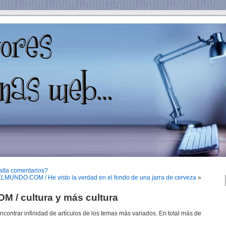
ta comentarios?
NDO.COM / He visto la verdad en el fondo de una jarra de cerveza
»
/ cultura y más cultura
contrar infinidad de artículos de los temas más variados. En total más de