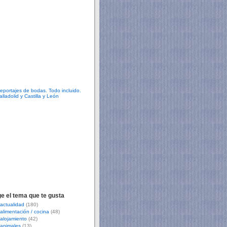
ge el tema que te gusta
actualidad
(180)
alimentación / cocina
(48)
alojamiento
(42)
animales
(13)