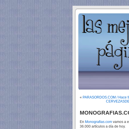
«
PARASORDOS.COM / Hace fal
CERVEZASDELMU
MONOGRAFIAS.COM 
En
Monografias.com
vamos a en
36.000 artículos a día de hoy.