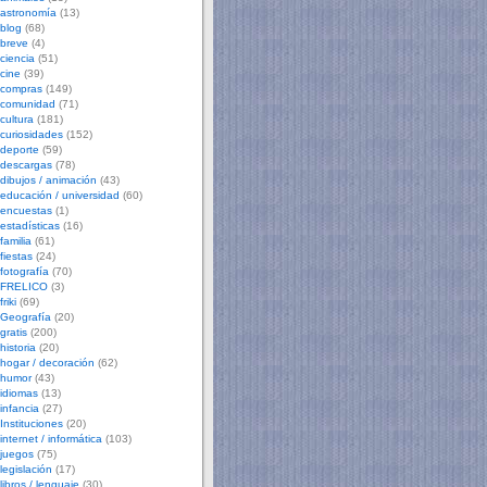
astronomía
(13)
blog
(68)
breve
(4)
ciencia
(51)
cine
(39)
compras
(149)
comunidad
(71)
cultura
(181)
curiosidades
(152)
deporte
(59)
descargas
(78)
dibujos / animación
(43)
educación / universidad
(60)
encuestas
(1)
estadísticas
(16)
familia
(61)
fiestas
(24)
fotografía
(70)
FRELICO
(3)
friki
(69)
Geografía
(20)
gratis
(200)
historia
(20)
hogar / decoración
(62)
humor
(43)
idiomas
(13)
infancia
(27)
Instituciones
(20)
internet / informática
(103)
juegos
(75)
legislación
(17)
libros / lenguaje
(30)