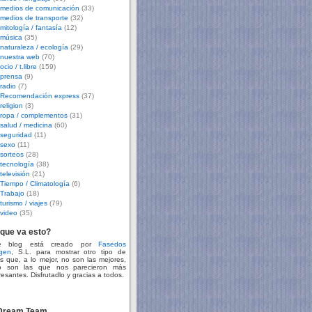
medios de comunicación
(33)
medios de transporte
(32)
mitología / fantasía
(12)
música
(35)
naturaleza / ecología
(29)
nuestra web
(70)
ocio / t.libre
(159)
prensa
(9)
radio
(7)
Recomendación express
(37)
religion
(3)
ropa / complementos
(31)
salud / medicina
(60)
seguridad
(11)
sexo
(11)
sorteos
(28)
tecnología
(38)
televisión
(21)
Tiempo / Climatología
(6)
Trabajo
(18)
turismo / viajes
(79)
video
(35)
que va esto?
te blog está creado por
Fasedos
gen
, S.L. para mostrar otro tipo de
s que, a lo mejor, no son las mejores,
o son las que nos parecieron más
resantes. Disfrutadlo y gracias a todos.
 Dream Team