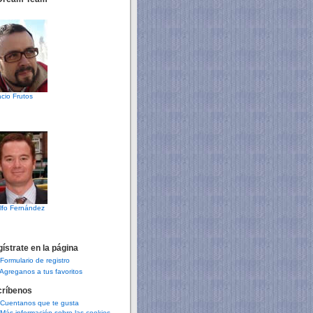
cio Frutos
lfo Fernández
ístrate en la página
Formulario de registro
Agreganos a tus favoritos
críbenos
Cuentanos que te gusta
Más información sobre las cookies