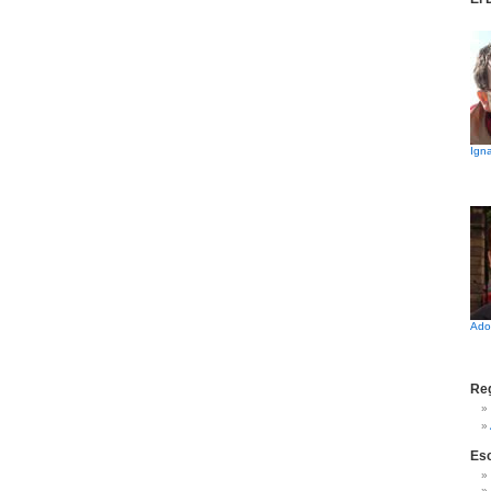
Igna
Ado
Reg
Es