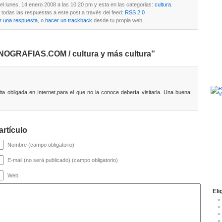
 el lunes, 14 enero 2008 a las 10:20 pm y esta en las categorias:
cultura
.
todas las respuestas a este post a través del feed:
RSS 2.0
.
r una respuesta
, o
hacer un trackback
desde tu propia web.
OGRAFIAS.COM / cultura y más cultura”
:
ta obligada en Internet,para el que no la conoce debería visitarla. Una buena
artículo
Nombre (campo obligatorio)
E-mail (no será publicado) (campo obligatorio)
Web
Eli