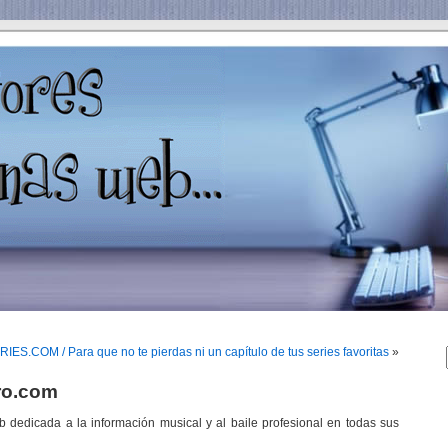
ES.COM / Para que no te pierdas ni un capítulo de tus series favoritas
»
tro.com
dedicada a la información musical y al baile profesional en todas sus