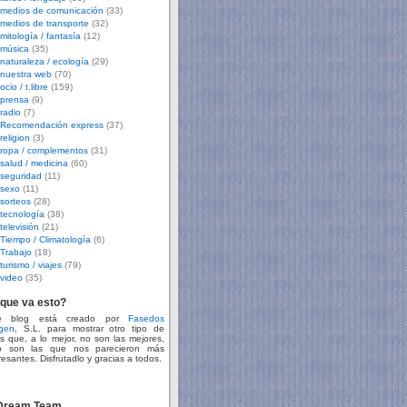
medios de comunicación
(33)
medios de transporte
(32)
mitología / fantasía
(12)
música
(35)
naturaleza / ecología
(29)
nuestra web
(70)
ocio / t.libre
(159)
prensa
(9)
radio
(7)
Recomendación express
(37)
religion
(3)
ropa / complementos
(31)
salud / medicina
(60)
seguridad
(11)
sexo
(11)
sorteos
(28)
tecnología
(38)
televisión
(21)
Tiempo / Climatología
(6)
Trabajo
(18)
turismo / viajes
(79)
video
(35)
que va esto?
te blog está creado por
Fasedos
gen
, S.L. para mostrar otro tipo de
s que, a lo mejor, no son las mejores,
o son las que nos parecieron más
resantes. Disfrutadlo y gracias a todos.
 Dream Team