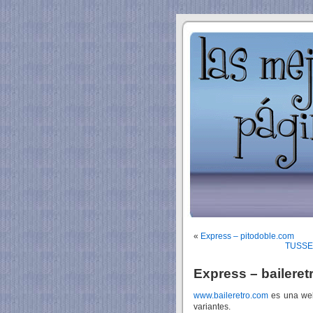
«
Express – pitodoble.com
TUSSERI
Express – bailere
www.baileretro.com
es una web 
variantes.