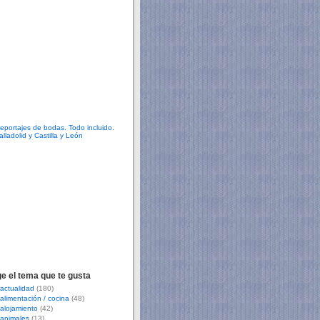
ge el tema que te gusta
actualidad
(180)
alimentación / cocina
(48)
alojamiento
(42)
animales
(13)