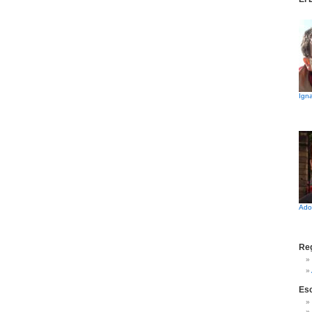
Igna
Ado
Reg
Es