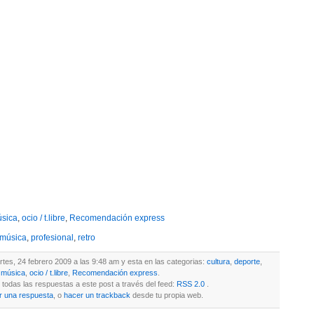
sica
,
ocio / t.libre
,
Recomendación express
música
,
profesional
,
retro
rtes, 24 febrero 2009 a las 9:48 am y esta en las categorias:
cultura
,
deporte
,
música
,
ocio / t.libre
,
Recomendación express
.
todas las respuestas a este post a través del feed:
RSS 2.0
.
r una respuesta
, o
hacer un trackback
desde tu propia web.