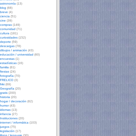
astronomía
(13)
blog
(68)
breve
(4)
ciencia
(51)
cine
(39)
compras
(149)
comunidad
(71)
cultura
(181)
curiosidades
(152)
deporte
(59)
descargas
(78)
dibujos / animación
(43)
educación / universidad
(60)
encuestas
(1)
estadísticas
(16)
familia
(61)
fiestas
(24)
fotografía
(70)
FRELICO
(3)
friki
(69)
Geografía
(20)
gratis
(200)
historia
(20)
hogar / decoración
(62)
humor
(43)
idiomas
(13)
infancia
(27)
Instituciones
(20)
internet / informática
(103)
juegos
(75)
legislación
(17)
libros / lenguaje
(30)