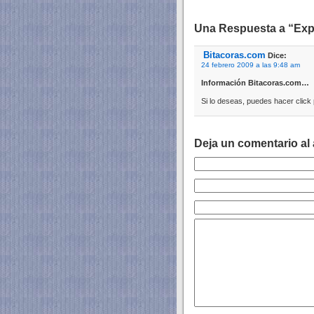
Una Respuesta a “Expr
Bitacoras.com
Dice:
24 febrero 2009 a las 9:48 am
Información Bitacoras.com…
Si lo deseas, puedes hacer click
Deja un comentario al 