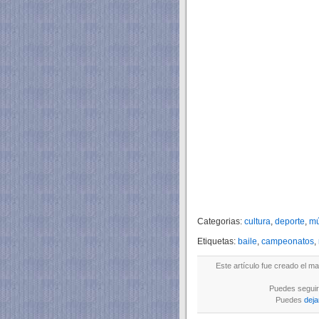
Categorias:
cultura
,
deporte
,
mú
Etiquetas:
baile
,
campeonatos
,
Este artículo fue creado el ma
Puedes seguir 
Puedes
deja