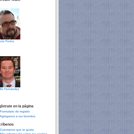
cio Frutos
lfo Fernández
ístrate en la página
Formulario de registro
Agreganos a tus favoritos
críbenos
Cuentanos que te gusta
Más información sobre las cookies