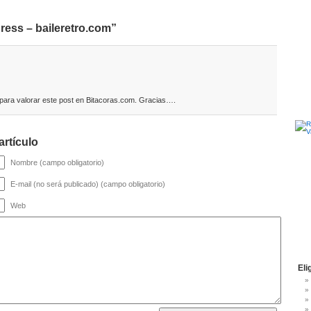
ess – baileretro.com”
 para valorar este post en Bitacoras.com. Gracias….
artículo
Nombre (campo obligatorio)
E-mail (no será publicado) (campo obligatorio)
Web
Eli