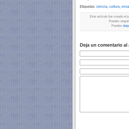
Etiquetas:
ciencia
,
cultura
,
ens
Este artículo fue creado el 
Puedes seguir 
Puedes
deja
Deja un comentario al 