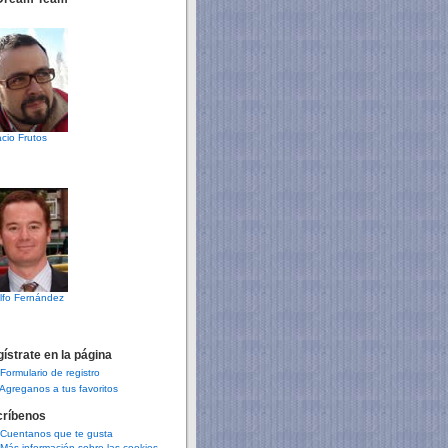
cio Frutos
lfo Fernández
ístrate en la página
Formulario de registro
Agreganos a tus favoritos
críbenos
Cuentanos que te gusta
Más información sobre las cookies