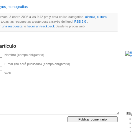
ayos
,
monografías
jueves, 3 enero 2008 a las 9:42 pm y esta en las categorias:
ciencia
,
cultura
.
todas las respuestas a este post a través del feed:
RSS 2.0
.
r una respuesta
, o
hacer un trackback
desde tu propia web.
artículo
Nombre (campo obligatorio)
E-mail (no será publicado) (campo obligatorio)
Web
Eli