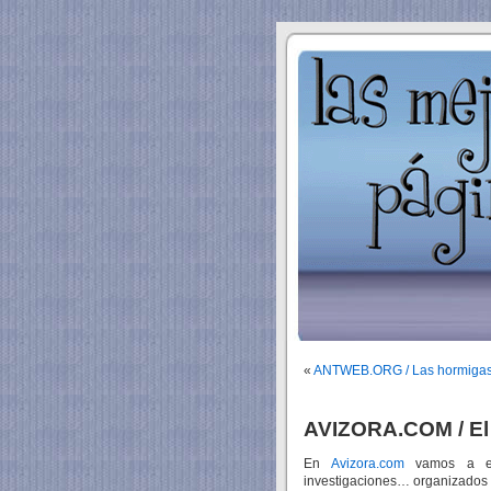
«
ANTWEB.ORG / Las hormigas
AVIZORA.COM / El 
En
Avizora.com
vamos a enc
investigaciones… organizados p