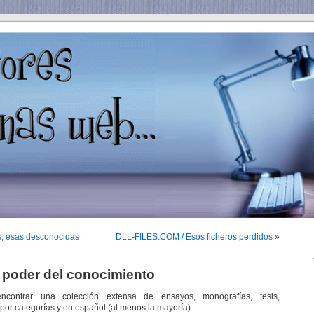
, esas desconocidas
DLL-FILES.COM / Esos ficheros perdidos
»
poder del conocimiento
ontrar una colección extensa de ensayos, monografías, tesis,
or categorías y en español (al menos la mayoría).