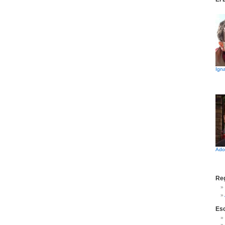
Igna
Ado
Reg
Es