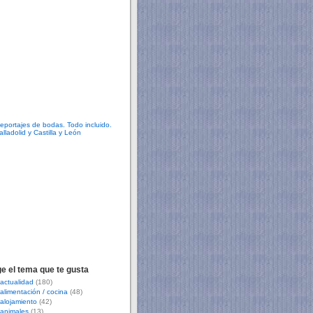
ge el tema que te gusta
actualidad
(180)
alimentación / cocina
(48)
alojamiento
(42)
animales
(13)