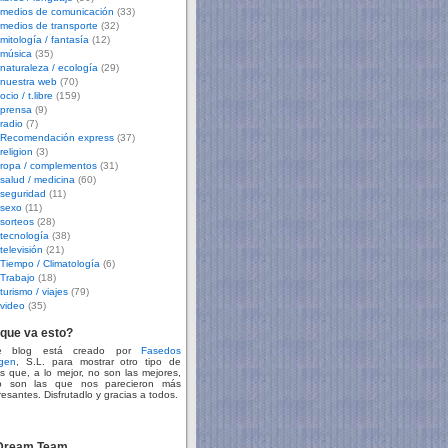
medios de comunicación
(33)
medios de transporte
(32)
mitología / fantasía
(12)
música
(35)
naturaleza / ecología
(29)
nuestra web
(70)
ocio / t.libre
(159)
prensa
(9)
radio
(7)
Recomendación express
(37)
religion
(3)
ropa / complementos
(31)
salud / medicina
(60)
seguridad
(11)
sexo
(11)
sorteos
(28)
tecnología
(38)
televisión
(21)
Tiempo / Climatología
(6)
Trabajo
(18)
turismo / viajes
(79)
video
(35)
que va esto?
te blog está creado por
Fasedos
gen
, S.L. para mostrar otro tipo de
s que, a lo mejor, no son las mejores,
o son las que nos parecieron más
resantes. Disfrutadlo y gracias a todos.
 Dream Team