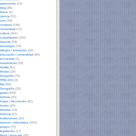
astronomía
(13)
blog
(68)
breve
(4)
ciencia
(51)
cine
(39)
compras
(149)
comunidad
(71)
cultura
(181)
curiosidades
(152)
deporte
(59)
descargas
(78)
dibujos / animación
(43)
educación / universidad
(60)
encuestas
(1)
estadísticas
(16)
familia
(61)
fiestas
(24)
fotografía
(70)
FRELICO
(3)
friki
(69)
Geografía
(20)
gratis
(200)
historia
(20)
hogar / decoración
(62)
humor
(43)
idiomas
(13)
infancia
(27)
Instituciones
(20)
internet / informática
(103)
juegos
(75)
legislación
(17)
libros / lenguaje
(30)