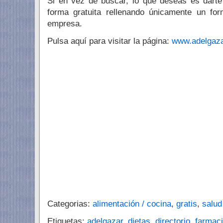
Si en vez de buscar, lo que deseas es darte
forma gratuita rellenando únicamente un for
empresa.
Pulsa aquí para visitar la página:
www.adelgaza
Categorias:
alimentación / cocina
,
gratis
,
salud
Etiquetas:
adelgazar
,
dietas
,
directorio
,
farmac