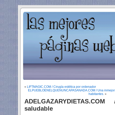
«
LIFTMAGIC.COM / Cirugía estética por ordenador
ELPUEBLOENELQUENUNCAPASANADA.COM / Una inmejorable
habitantes.
»
ADELGAZARYDIETAS.COM /
saludable