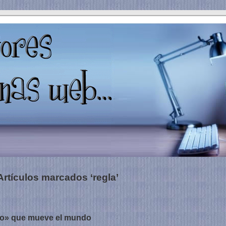
Artículos marcados ‘regla’
odo» que mueve el mundo