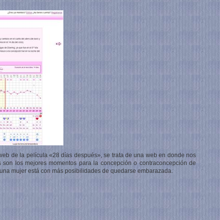
web de la película «28 días después», se trata de una web en donde nos
es son los mejores momentos para la concepción o contraconcepción de
o una mujer está con más posibilidades de quedarse embarazada.