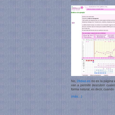
jueves, 27 noviembre 2008
No,
28dias.es
no es la página 
van a permitir descubrir cual
forma natural, es decir, cuand
(más…)